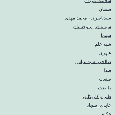
سلامت مردان
سمنان
سیدناصری ، محمد مهدی
سیستان و بلوچستان
سینما
شبه علم
شهری
صالحی، سید عباس
صدا
صنعت
طبیعت
طنز و کاریکاتور
عابدی، سجاد
عکس