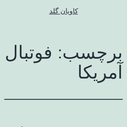
رش
کاویان گلد
ه
حتوا
برچسب:
فوتبال
آمریکا