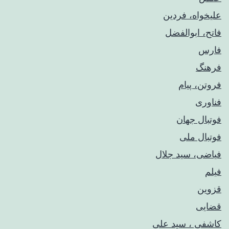
علیخواه، فردین
فاتح، ابوالفضل
فارس
فرهنگ
فروتن، پیام
فناوری
فوتبال جهان
فوتبال ملی
فیاضی، سید جلال
فیلم
قزوین
قضایی
کاشفی ، سید علی