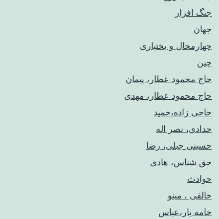
جنگ افزار
جهان
چهارمحال و بختیاری
چین
حاج محمود عطار، پیمان
حاج محمود عطار، مهدی
حاجی زاده،حمید
حدادی، نصر اله
حسینی جبلی، رضا
حق شناس، هادی
حوادث
خالقی ، مینو
خامه یار،عباس