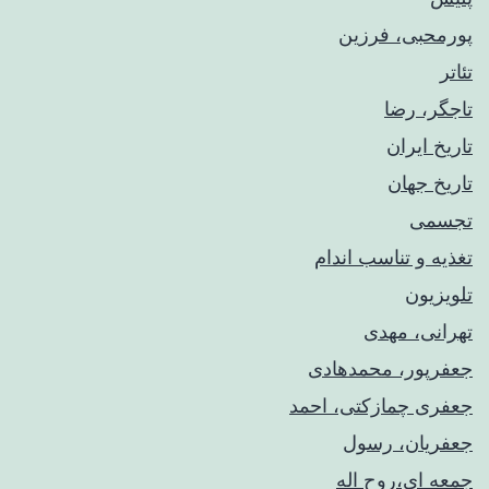
پورمحبی، فرزین
تئاتر
تاجگر، رضا
تاریخ ایران
تاریخ جهان
تجسمی
تغذیه و تناسب اندام
تلویزیون
تهرانی، مهدی
جعفرپور، محمدهادی
جعفری چمازکتی، احمد
جعفریان، رسول
جمعه ای،روح اله