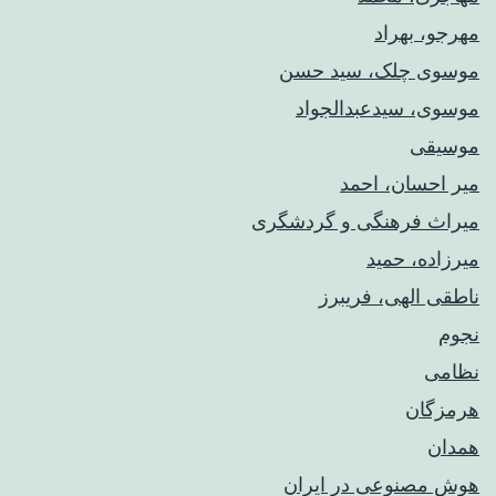
مهرجو، بهراد
موسوی چلک، سید حسن
موسوی، سیدعبدالجواد
موسیقی
میر احسان، احمد
میراث فرهنگی و گردشگری
میرزاده، حمید
ناطقی الهی، فریبرز
نجوم
نظامی
هرمزگان
همدان
هوش مصنوعی در ایران