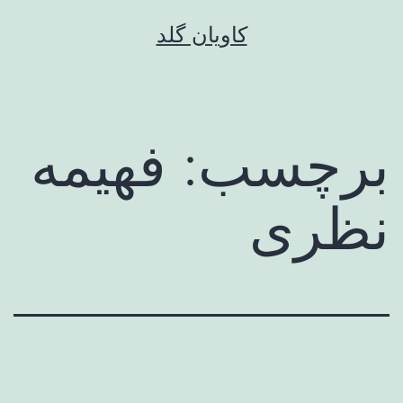
رش
کاویان گلد
ه
حتوا
برچسب:
فهیمه
نظری