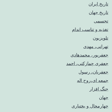
تاریخ ایران
تاریخ جهان
تجسمی
تغذیه و تناسب اندام
تلویزیون
تهرانی، مهدی
جعفرپور، محمدهادی
جعفری چمازکتی، احمد
جعفریان، رسول
جمعه ای،روح اله
جنگ افزار
جهان
چهارمحال و بختیاری