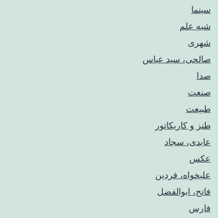
سینما
شبه علم
شهری
صالحی، سید عباس
صدا
صنعت
طبیعت
طنز و کاریکاتور
عابدی، سجاد
عکس
علیخواه، فردین
فاتح، ابوالفضل
فارس