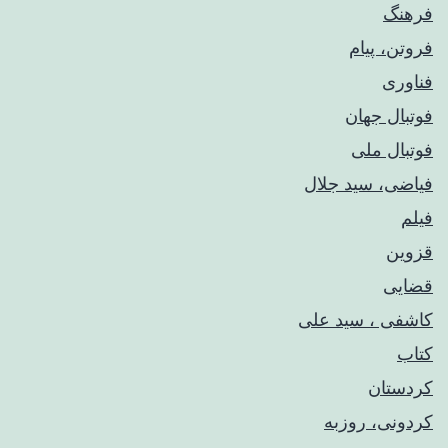
فرهنگ
فروتن، پیام
فناوری
فوتبال جهان
فوتبال ملی
فیاضی، سید جلال
فیلم
قزوین
قضایی
کاشفی ، سید علی
کتاب
کردستان
کردونی، روزبه