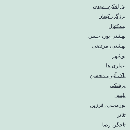
بذرافکن، مهدی
برزگر، کیهان
بسکتبال
بهشتی پور، حسن
بهشتی، مرتضی
بوشهر
بیماری ها
پاک آئین، محسن
پزشکی
پلیس
پورمحبی، فرزین
تئاتر
تاجگر، رضا