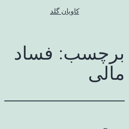
رش
کاویان گلد
ه
حتوا
برچسب:
فساد
مالی