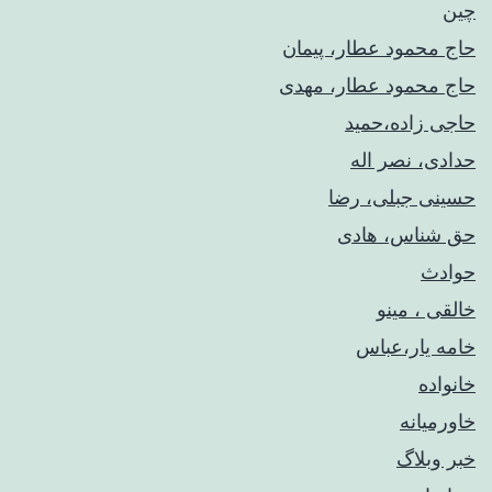
چین
حاج محمود عطار، پیمان
حاج محمود عطار، مهدی
حاجی زاده،حمید
حدادی، نصر اله
حسینی جبلی، رضا
حق شناس، هادی
حوادث
خالقی ، مینو
خامه یار،عباس
خانواده
خاورمیانه
خبر وبلاگ