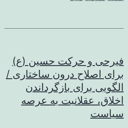
اما
ایران
توسعه
نمی
یابد؟/
الگوی
فیرحی و حرکت حسین (ع)
توسعه
آرژانتین
برای اصلاح درون ساختاری /
در
الگویی برای بازگرداندن
ایران
اخلاق، عقلانیت به عرصه
محقق
می
سیاست
شود؟/
توسعه