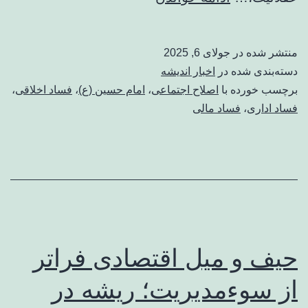
و
حرکت
منتشر شده در
جولای 6, 2025
حسین
دسته‌بندی شده در
اخبار اندیشه
(ع)
برچسب خورده با
اصلاح اجتماعی
،
امام حسین (ع)
،
فساد اخلاقی
،
فساد اداری
،
فساد مالی
برای
اصلاح
درون
ساختاری
/
الگویی
حیف و میل اقتصادی فراتر
برای
بازگرداندن
از سوءمدیریت؛ ریشه در
اخلاق،