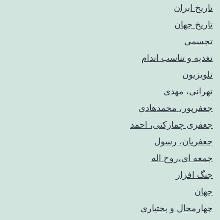
تاریخ ایران
تاریخ جهان
تجسمی
تغذیه و تناسب اندام
تلویزیون
تهرانی، مهدی
جعفرپور، محمدهادی
جعفری چمازکتی، احمد
جعفریان، رسول
جمعه ای،روح اله
جنگ افزار
جهان
چهارمحال و بختیاری