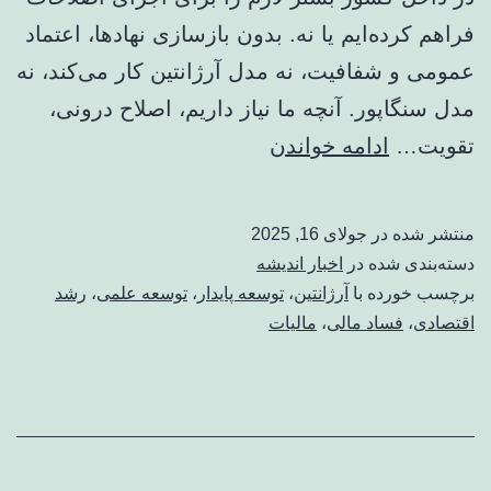
فراهم کرده‌ایم یا نه. بدون بازسازی نهادها، اعتماد
عمومی و شفافیت، نه مدل آرژانتین کار می‌کند، نه
مدل سنگاپور. آنچه ما نیاز داریم، اصلاح درونی،
چرا
تقویت…
ادامه خواندن
آرژانتین
توسعه
منتشر شده در
جولای 16, 2025
می
دسته‌بندی شده در
اخبار اندیشه
یابد
برچسب خورده با
آرژانتین
،
توسعه پایدار
،
توسعه علمی
،
رشد
اقتصادی
،
فساد مالی
،
مالیات
اما
ایران
توسعه
نمی
یابد؟/