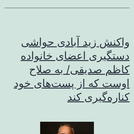
ریشه
در
ساختار
اجتماعی
واکنش زید آبادی حواشی
ایران/
دستگیری اعضای خانواده
سرمایه‌های
کاظم صدیقی/ به صلاح
تباه‌شده:
حفره‌ای
اوست که از پست‌های خود
در
کناره‌گیری کند
ساختار
جامعه
که
به