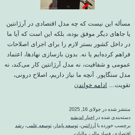
شفافیت
ممکن
مسأله این نیست که چه مدل اقتصادی در آرژانتین
نیست
یا جاهای دیگر موفق بوده، بلکه این است که آیا ما
در داخل کشور بستر لازم را برای اجرای اصلاحات
فراهم کرده‌ایم یا نه. بدون بازسازی نهادها، اعتماد
عمومی و شفافیت، نه مدل آرژانتین کار می‌کند، نه
مدل سنگاپور. آنچه ما نیاز داریم، اصلاح درونی،
چرا
تقویت…
ادامه خواندن
آرژانتینی
توسعه
منتشر شده در
جولای 16, 2025
می
دسته‌بندی شده در
اخبار اندیشه
یابد
برچسب خورده با
آرژانتین
،
توسعه پایدار
،
توسعه علمی
،
رشد
اقتصادی
،
فساد مالی
،
مالیات