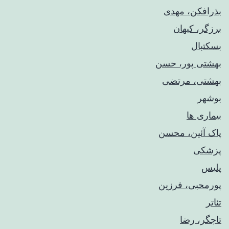
بذرافکن، مهدی
برزگر، کیهان
بسکتبال
بهشتی پور، حسن
بهشتی، مرتضی
بوشهر
بیماری ها
پاک آئین، محسن
پزشکی
پلیس
پورمحبی، فرزین
تئاتر
تاجگر، رضا