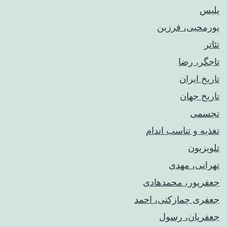
پلیس
پورمحبی، فرزین
تئاتر
تاجگر، رضا
تاریخ ایران
تاریخ جهان
تجسمی
تغذیه و تناسب اندام
تلویزیون
تهرانی، مهدی
جعفرپور، محمدهادی
جعفری چمازکتی، احمد
جعفریان، رسول