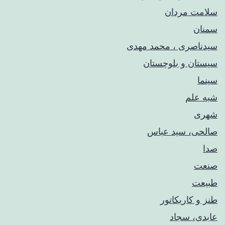
سلامت مردان
سمنان
سیدناصری ، محمد مهدی
سیستان و بلوچستان
سینما
شبه علم
شهری
صالحی، سید عباس
صدا
صنعت
طبیعت
طنز و کاریکاتور
عابدی، سجاد