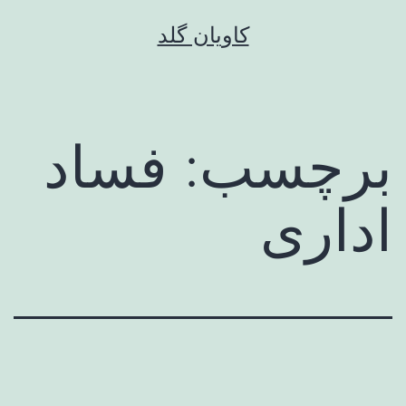
رش
کاویان گلد
ه
حتوا
برچسب:
فساد
اداری