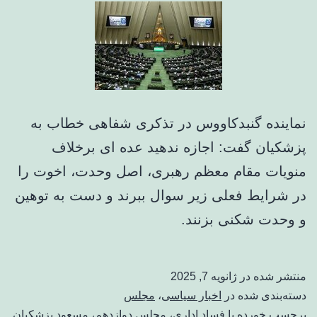
نماینده گنبدکاووس در تذکری شفاهی خطاب به
پزشکیان گفت: اجازه ندهید عده ای برخلاف
منویات مقام معظم رهبری، اصل وحدت، اخوت را
در شرایط فعلی زیر سوال ببرند و دست به توهین
و وحدت شکنی بزنند.
منتشر شده در
ژانویه 7, 2025
دسته‌بندی شده در
اخبار سیاسی
،
مجلس
برچسب خورده با
فساد اداری
،
مجلس دوازدهم
،
مسعود پزشکیان