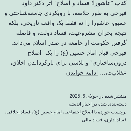
کتاب "عاشورا؛ فساد و اصلاح" اثر دکتر داود
فیرحی به طور خلاصه، با رویکردی جامعه‌شناختی و
عمیق، عاشورا را نه فقط یک واقعه تاریخی، بلکه
نتیجه بحران مشروعیت، فساد دولت، و فاصله
گرفتن حکومت از جامعه در صدر اسلام می‌داند.
فیرحی قیام امام حسین (ع) را یک "اصلاح
درون‌ساختاری" و تلاشی برای بازگرداندن اخلاق،
فیرحی
عقلانیت،…
ادامه خواندن
و
حرکت
منتشر شده در
جولای 6, 2025
حسین
دسته‌بندی شده در
اخبار اندیشه
(ع)
برچسب خورده با
اصلاح اجتماعی
،
امام حسین (ع)
،
فساد اخلاقی
،
فساد اداری
،
فساد مالی
برای