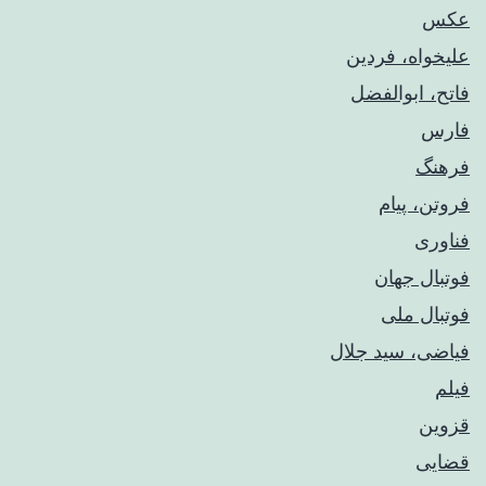
عکس
علیخواه، فردین
فاتح، ابوالفضل
فارس
فرهنگ
فروتن، پیام
فناوری
فوتبال جهان
فوتبال ملی
فیاضی، سید جلال
فیلم
قزوین
قضایی