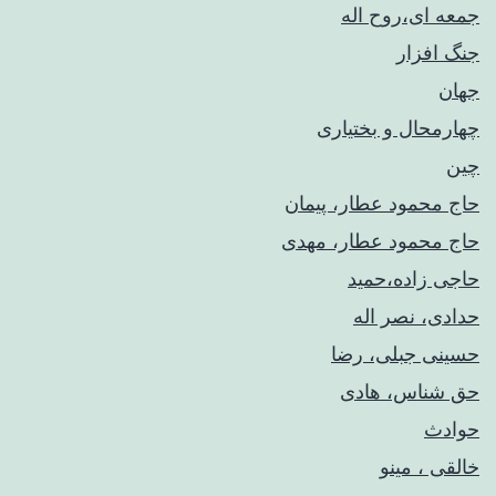
جمعه ای،روح اله
جنگ افزار
جهان
چهارمحال و بختیاری
چین
حاج محمود عطار، پیمان
حاج محمود عطار، مهدی
حاجی زاده،حمید
حدادی، نصر اله
حسینی جبلی، رضا
حق شناس، هادی
حوادث
خالقی ، مینو