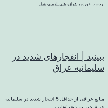
برچسب خورده با
عراق
،
علی الزیدی
،
قطر
ببینید | انفجارهای شدید در
سلیمانیه عراق
منابع عراقی از حداقل 5 انفجار شدید در سلیمانیه
عراق خبر می‌دهند./فارس