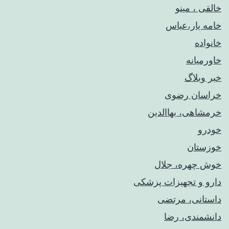
خالقی ، مینو
خامه یار،عباس
خانواده
خاورمیانه
خبر وبلاگ
خراسان رضوی
خرمشاهی، بهاالدین
خودرو
خوزستان
خوش چهره، جلال
دارو و تجهیزات پزشکی
داستانی، مرتضی
دانشمندی، رضا