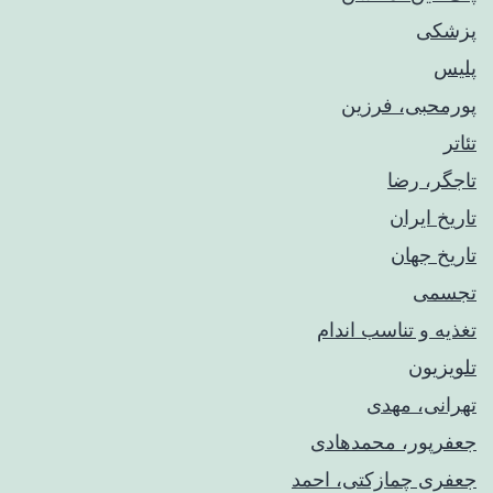
پزشکی
پلیس
پورمحبی، فرزین
تئاتر
تاجگر، رضا
تاریخ ایران
تاریخ جهان
تجسمی
تغذیه و تناسب اندام
تلویزیون
تهرانی، مهدی
جعفرپور، محمدهادی
جعفری چمازکتی، احمد