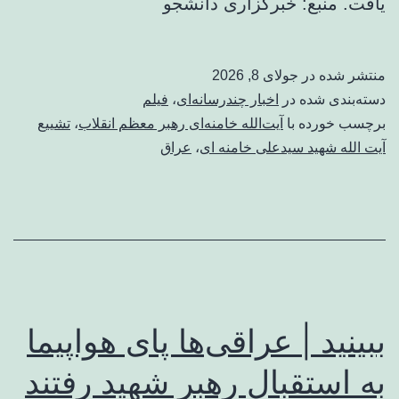
یافت. منبع: خبرگزاری دانشجو
منتشر شده در
جولای 8, 2026
دسته‌بندی شده در
اخبار چندرسانه‌ای
،
فیلم
برچسب خورده با
آیت‌الله خامنه‌ای رهبر معظم انقلاب
،
تشییع
آیت الله شهید سیدعلی خامنه ای
،
عراق
ببینید | عراقی‌ها پای هواپیما
به استقبال رهبر شهید رفتند