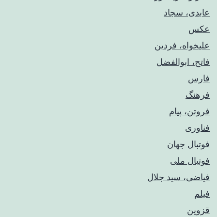
عابدی، سجاد
عکس
علیخواه، فردین
فاتح، ابوالفضل
فارس
فرهنگ
فروتن، پیام
فناوری
فوتبال جهان
فوتبال ملی
فیاضی، سید جلال
فیلم
قزوین