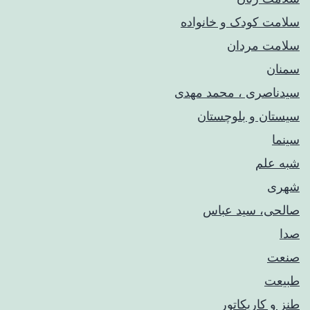
سلامت کودک‌ و خانواده
سلامت مردان
سمنان
سیدناصری ، محمد مهدی
سیستان و بلوچستان
سینما
شبه علم
شهری
صالحی، سید عباس
صدا
صنعت
طبیعت
طنز و کاریکاتور