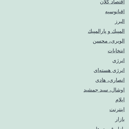
اقتصاد کلان
اقیانوسیه
البرز
المپيك و پارالمپيك
الویری، محسن
انتخابات
انرژی
انرژی هسته‌ای
انصاری، هادی
اوشال، سید جمشید
ایلام
اینترنت
بازار
بازار قیمت ها