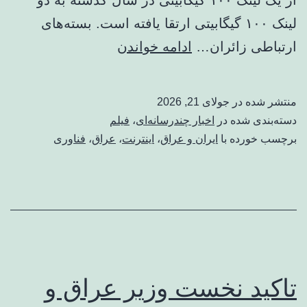
لینک ۱۰۰ گیگابیتی ارتقا یافته است. بسته‌های
ببینید
ارتباطی زائران…
ادامه خواندن
|
ستار
منتشر شده در
جولای 21, 2026
هاشمی:
دسته‌بندی شده در
اخبار چندرسانه‌ای
،
فیلم
اینترنت
برچسب خورده با
ایران و عراق
،
اینترنت
،
عراق
،
فناوری
رایگان
در
بیش
از
۱۰۰
نقطه
تاکید نخست وزیر عراق و
مسیر