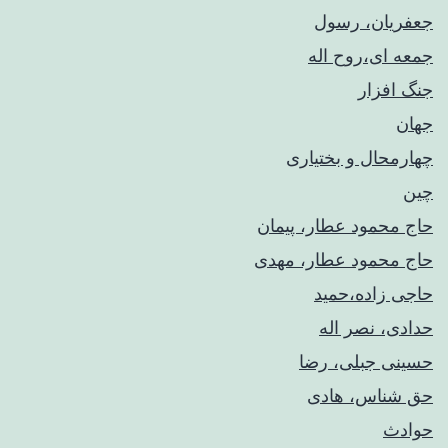
جعفریان، رسول
جمعه ای،روح اله
جنگ افزار
جهان
چهارمحال و بختیاری
چین
حاج محمود عطار، پیمان
حاج محمود عطار، مهدی
حاجی زاده،حمید
حدادی، نصر اله
حسینی جبلی، رضا
حق شناس، هادی
حوادث