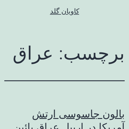
رش
کاویان گلد
ه
حتوا
برچسب:
عراق
بالون جاسوسی ارتش
آمریکا در اربیل عراق پائین