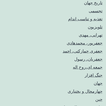
تاریخ جهان
تجسمی
تغذیه و تناسب اندام
تلویزیون
تهرانی، مهدی
جعفرپور، محمدهادی
جعفری چمازکتی، احمد
جعفریان، رسول
جمعه ای،روح اله
جنگ افزار
جهان
چهارمحال و بختیاری
چین