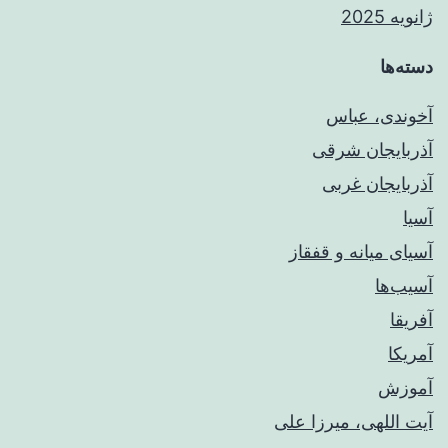
ژانویه 2025
دسته‌ها
آخوندی، عباس
آذربایجان شرقی
آذربایجان غربی
آسیا
آسیای میانه و قفقاز
آسیب‌ها
آفریقا
آمریکا
آموزش
آیت اللهی، میرزا علی