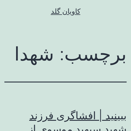
رش
کاویان گلد
ه
حتوا
برچسب:
شهدا
ببینید | افشاگری فرزند
شهید سپهبد موسوی از