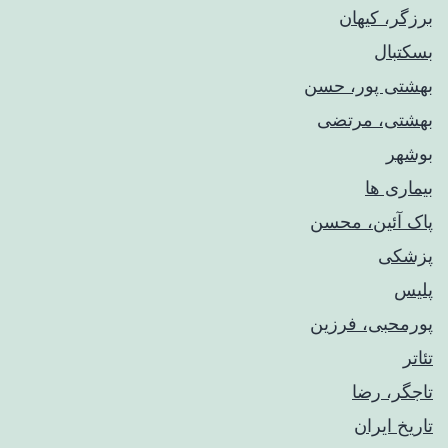
برزگر، کیهان
بسکتبال
بهشتی پور، حسن
بهشتی، مرتضی
بوشهر
بیماری ها
پاک آئین، محسن
پزشکی
پلیس
پورمحبی، فرزین
تئاتر
تاجگر، رضا
تاریخ ایران