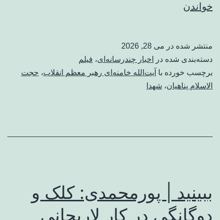
ببینید
خواندن
|
پناهیان:
منتشر شده در
می 28, 2026
هنوز
دسته‌بندی شده در
اخبار چندرسانه‌ای
،
فیلم
مردم
برچسب خورده با
آیت‌الله خامنه‌ای رهبر معظم انقلاب
،
حجت
الاسلام پناهیان
،
شهدا
برای
امام
شهید
عزاداری
نکردند،
عزاداری‌ها
ببینید | پورمحمدی: کلک و
هر
زمان
دوگانگی در کار لاریجانی