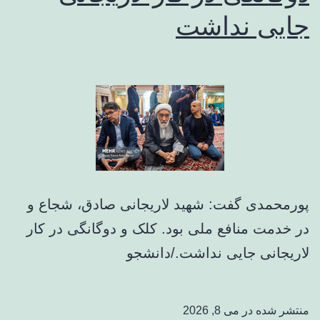
آغاز
جایی نداشت
شود
دیگر
پایان
نخواهد
داشت
و
اشک‌ها
متوقف
پورمحمدی گفت: شهید لاریجانی صادق، شجاع و
نخواهد
در خدمت منافع ملی بود. کلک و دوگانگی در کار
شد
لاریجانی جایی نداشت./دانشجو
منتشر شده در
می 8, 2026