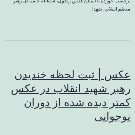
دستخط
برچسب خورده با
آستان قدس رضوی
،
آیت‌الله خامنه‌ای رهبر
معظم انقلاب
،
شهدا
رهبر
شهید
بر
نسخهٔ
خطی
قرآن
عکس | ثبت لحظه خندیدن
اهدایی
به
رهبر شهید انقلاب در عکس
آستان
کمتر دیده شده از دوران
قدس
نوجوانی
رضوی