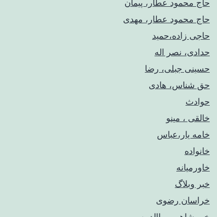
حاج محمود عطار، پیمان
حاج محمود عطار، مهدی
حاجی زاده،حمید
حدادی، نصر اله
حسینی جبلی، رضا
حق شناس، هادی
حوادث
خالقی ، مینو
خامه یار،عباس
خانواده
خاورمیانه
خبر وبلاگ
خراسان رضوی
خرمشاهی، بهاالدین