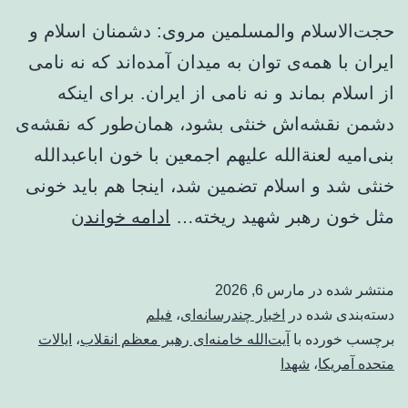
حجت‌الاسلام والمسلمین مروی: دشمنان اسلام و
ایران با همه‌ی توان به میدان آمده‌اند که نه نامی
از اسلام بماند و نه نامی از ایران. برای اینکه
دشمن نقشه‌اش خنثی بشود، همان‌طور که نقشه‌ی
بنی‌امیه لعنةالله علیهم اجمعین با خون اباعبدالله
خنثی شد و اسلام تضمین شد، اینجا هم باید خونی
ببینید
مثل خون رهبر شهید ریخته…
ادامه خواندن
|
حجت‌الاسل
منتشر شده در
مارس 6, 2026
و
دسته‌بندی شده در
اخبار چندرسانه‌ای
،
فیلم
المسلمین
برچسب خورده با
آیت‌الله خامنه‌ای رهبر معظم انقلاب
،
ایالات
متحده آمریکا
،
شهدا
مروی:
خون