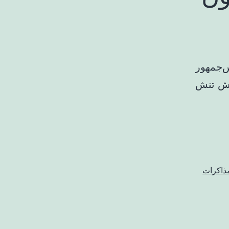
س‌جمهور
اهش تنش
ذاکرات