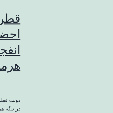
قطر 
احضا
انفج
هرمز
دولت قطر
در تنگه ه