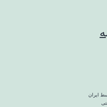
ه
ط ایران
تی