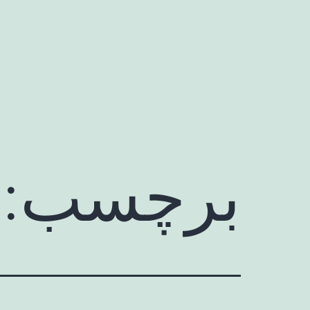
رش
ه
حتوا
برچسب: