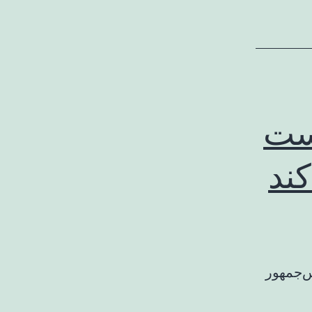
ست
کند
نخست‌وزیر و وزیر امور خارجه قطر گفت که دونالد ترامپ، رئیس‌‎جمهور