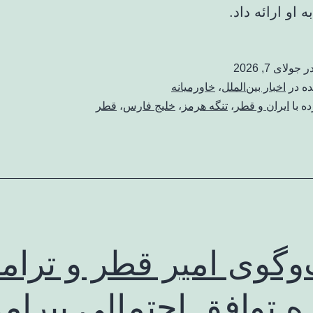
 او ارائه داد.
در
جولای 7, 2026
ده در
اخبار بین‌الملل
،
خاورمیانه
ه با
ایران و قطر
،
تنگه هرمز
،
خلیج فارس
،
قطر
وگوی امیر قطر و ترام
ره توافق احتمالی پیرام