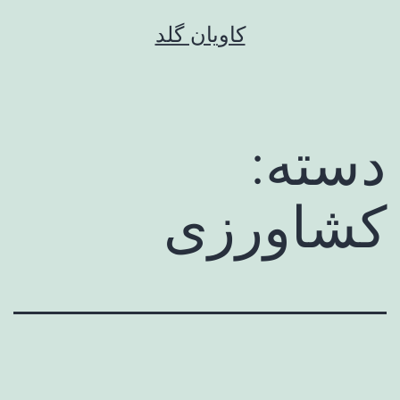
رش
کاویان گلد
ه
حتوا
دسته:
کشاورزی