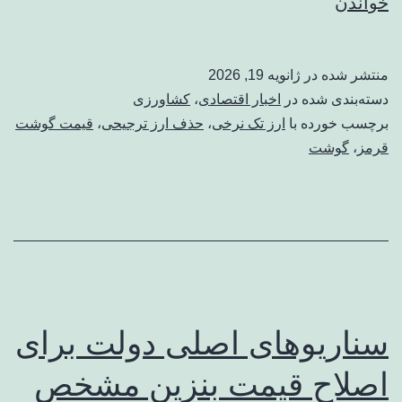
ادعای
خواندن
مدیرعامل
اتحادیه
منتشر شده در
ژانویه 19, 2026
دام/
دسته‌بندی شده در
اخبار اقتصادی
،
کشاورزی
قیمت
برچسب خورده با
ارز تک نرخی
،
حذف ارز ترجیحی
،
قیمت گوشت
قرمز
،
گوشت
گوشت
کاهش
می‌یابد؟
سناریوهای اصلی دولت برای
اصلاح قیمت بنزین مشخص