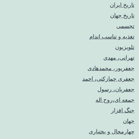
تاریخ ایران
تاریخ جهان
تجسمی
تغذیه و تناسب اندام
تلویزیون
تهرانی، مهدی
جعفرپور، محمدهادی
جعفری چمازکتی، احمد
جعفریان، رسول
جمعه ای،روح اله
جنگ افزار
جهان
چهارمحال و بختیاری