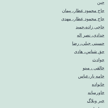
چین
حاج محمود عطار، پیمان
حاج محمود عطار، مهدی
حاجی زاده،حمید
حدادی، نصر اله
حسینی جبلی، رضا
حق شناس، هادی
حوادث
خالقی ، مینو
خامه یار،عباس
خانواده
خاورمیانه
خبر وبلاگ