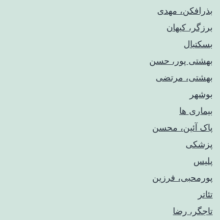
بذرافکن، مهدی
برزگر، کیهان
بسکتبال
بهشتی پور، حسن
بهشتی، مرتضی
بوشهر
بیماری ها
پاک آئین، محسن
پزشکی
پلیس
پورمحبی، فرزین
تئاتر
تاجگر، رضا