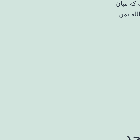
 که میان
لله یمن
حد