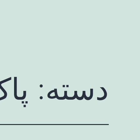
رش
ه
حتوا
دسته:
پا