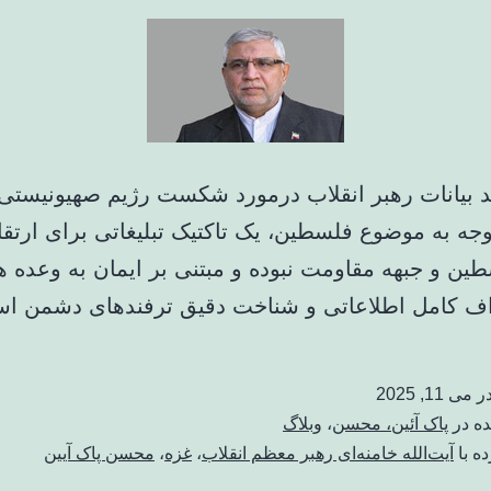
د بیانات رهبر انقلاب درمورد شکست رژیم صهیونیستی
ه به موضوع فلسطین، یک تاکتیک تبلیغاتی برای ارتقا
ین و جبهه مقاومت نبوده و مبتنی بر ایمان به وعده ه
ف کامل اطلاعاتی و شناخت دقیق ترفندهای دشمن ا
در
می 11, 2025
ده در
پاک آئین، محسن
،
وبلاگ
ه با
آیت‌الله خامنه‌ای رهبر معظم انقلاب
،
غزه
،
محسن پاک آیین