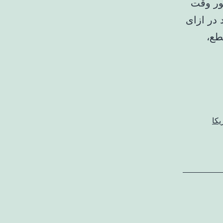
ور وقت
ال بخشی از مواد غنی‌شده ۳.۵ درصد در ازای
قطع،
یکا