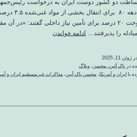
ساطت دو کشور دوست ایران به درخواست رئیس‌جمه
آمریکا در دهه ۸۰ برای انتق
گرفتن سوخت ۲۰ درصد برای تأمین نیاز داخلی گفتند: «در آن م
بازخوانی
بادله را پذیرفتند…
ادامه خواندن
یادآوری
رهبر
در
ژوئن 11, 2025
انقلاب
ده در
پاک آئین، محسن
،
وبلاگ
درمورد
ه با
ایران و آمریکا
،
محسن پاک آیین
،
مذاكرات غيرمستقيم ايران و آمر
مذاکرات