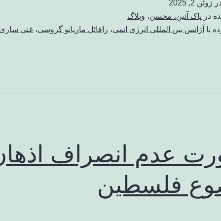
در
ژوئن 2, 2025
ده در
پاک آئین، محسن
،
وبلاگ
ه با
آژانس بین المللی انرژی اتمی
،
رافائل ماریانو گروسی
،
غنی سازی
ت عدم انصراف اذهان 
وع فلسطین