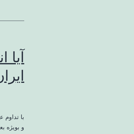
آیا 
ایرا
با تداوم ع
و بویژه ب