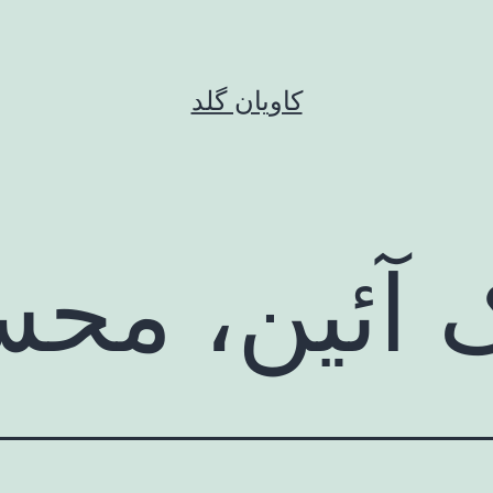
کاویان گلد
ک آئین، مح