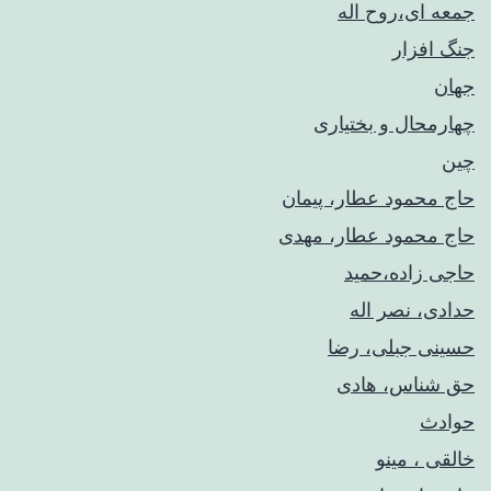
جمعه ای،روح اله
جنگ افزار
جهان
چهارمحال و بختیاری
چین
حاج محمود عطار، پیمان
حاج محمود عطار، مهدی
حاجی زاده،حمید
حدادی، نصر اله
حسینی جبلی، رضا
حق شناس، هادی
حوادث
خالقی ، مینو