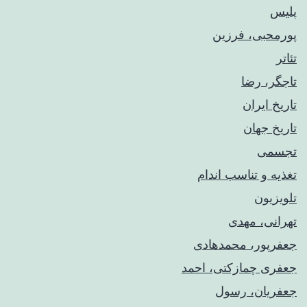
پلیس
پورمحبی، فرزین
تئاتر
تاجگر، رضا
تاریخ ایران
تاریخ جهان
تجسمی
تغذیه و تناسب اندام
تلویزیون
تهرانی، مهدی
جعفرپور، محمدهادی
جعفری چمازکتی، احمد
جعفریان، رسول