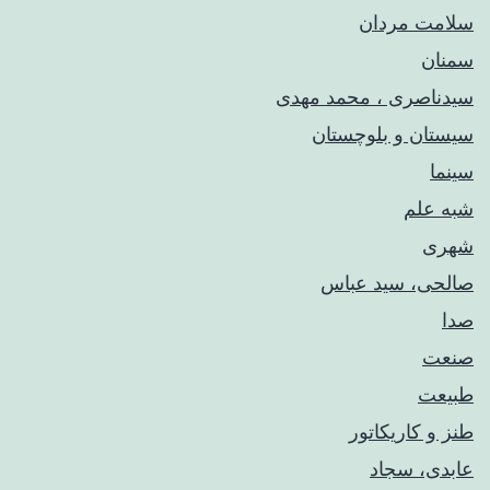
سلامت مردان
سمنان
سیدناصری ، محمد مهدی
سیستان و بلوچستان
سینما
شبه علم
شهری
صالحی، سید عباس
صدا
صنعت
طبیعت
طنز و کاریکاتور
عابدی، سجاد