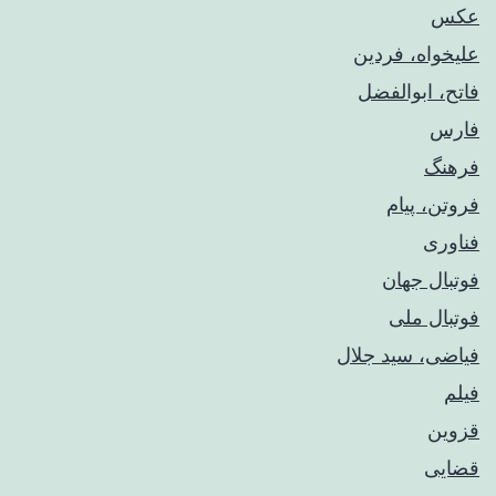
عکس
علیخواه، فردین
فاتح، ابوالفضل
فارس
فرهنگ
فروتن، پیام
فناوری
فوتبال جهان
فوتبال ملی
فیاضی، سید جلال
فیلم
قزوین
قضایی