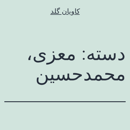
رش
کاویان گلد
ه
حتوا
دسته:
معزی،
محمدحسین