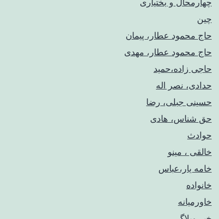
چهارمحال و بختیاری
چین
حاج محمود عطار، پیمان
حاج محمود عطار، مهدی
حاجی زاده،حمید
حدادی، نصر اله
حسینی جبلی، رضا
حق شناس، هادی
حوادث
خالقی ، مینو
خامه یار،عباس
خانواده
خاورمیانه
خبر وبلاگ