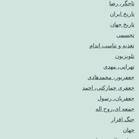
تاجگر، رضا
تاریخ ایران
تاریخ جهان
تجسمی
تغذیه و تناسب اندام
تلویزیون
تهرانی، مهدی
جعفرپور، محمدهادی
جعفری چمازکتی، احمد
جعفریان، رسول
جمعه ای،روح اله
جنگ افزار
جهان