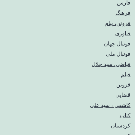
فارس
فرهنگ
فروتن، پیام
فناوری
فوتبال جهان
فوتبال ملی
فیاضی، سید جلال
فیلم
قزوین
قضایی
کاشفی ، سید علی
کتاب
کردستان