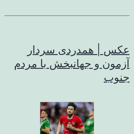
عکس | همدردی سردار
آزمون و جهانبخش با مردم
جنوب