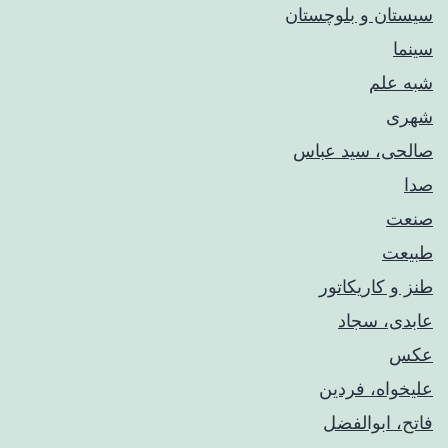
سیستان و بلوچستان
سینما
شبه علم
شهری
صالحی، سید عباس
صدا
صنعت
طبیعت
طنز و کاریکاتور
عابدی، سجاد
عکس
علیخواه، فردین
فاتح، ابوالفضل