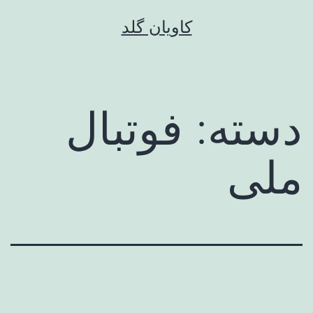
رش
کاویان گلد
ه
حتوا
دسته:
فوتبال
ملی