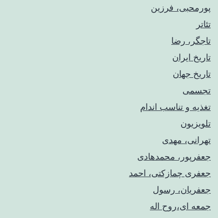
پورمحبی، فرزین
تئاتر
تاجگر، رضا
تاریخ ایران
تاریخ جهان
تجسمی
تغذیه و تناسب اندام
تلویزیون
تهرانی، مهدی
جعفرپور، محمدهادی
جعفری چمازکتی، احمد
جعفریان، رسول
جمعه ای،روح اله