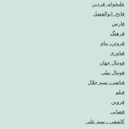
علیخواه، فردین
فاتح، ابوالفضل
فارس
فرهنگ
فروتن، پیام
فناوری
فوتبال جهان
فوتبال ملی
فیاضی، سید جلال
فیلم
قزوین
قضایی
کاشفی ، سید علی