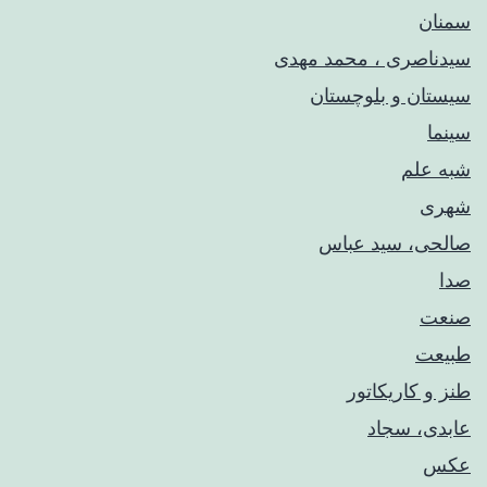
سمنان
سیدناصری ، محمد مهدی
سیستان و بلوچستان
سینما
شبه علم
شهری
صالحی، سید عباس
صدا
صنعت
طبیعت
طنز و کاریکاتور
عابدی، سجاد
عکس