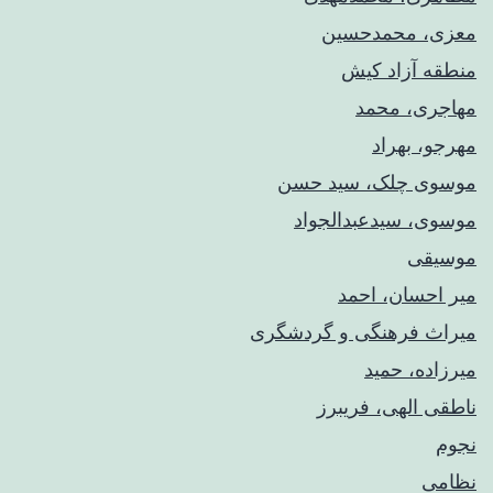
معزی، محمدحسین
منطقه آزاد کیش
مهاجری، محمد
مهرجو، بهراد
موسوی چلک، سید حسن
موسوی، سیدعبدالجواد
موسیقی
میر احسان، احمد
میراث فرهنگی و گردشگری
میرزاده، حمید
ناطقی الهی، فریبرز
نجوم
نظامی