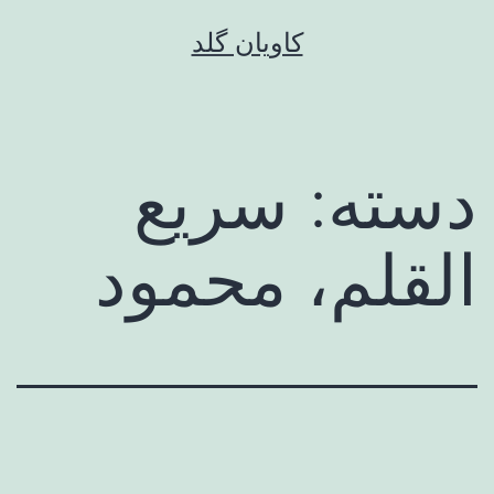
رش
کاویان گلد
ه
حتوا
دسته:
سریع
القلم، محمود