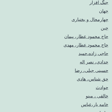
جنگ افزار
جهان
چهارمحال و بختیاری
چین
حاج محمود عطار، پیمان
حاج محمود عطار، مهدی
حاجی زاده،حمید
حدادی، نصر اله
حسینی جبلی، رضا
حق شناس، هادی
حوادث
خالقی ، مینو
خامه یار،عباس