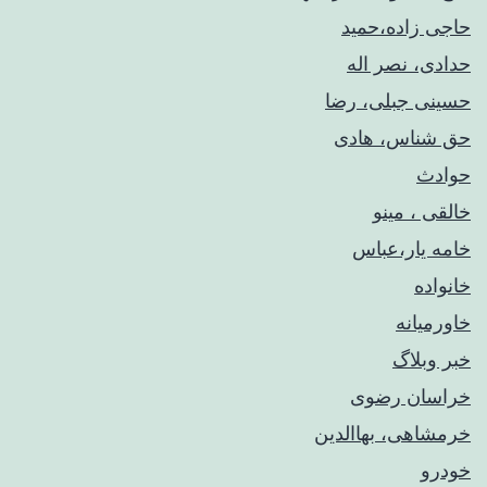
حاجی زاده،حمید
حدادی، نصر اله
حسینی جبلی، رضا
حق شناس، هادی
حوادث
خالقی ، مینو
خامه یار،عباس
خانواده
خاورمیانه
خبر وبلاگ
خراسان رضوی
خرمشاهی، بهاالدین
خودرو