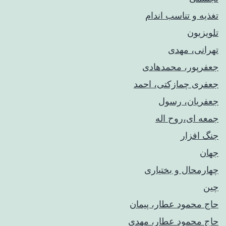
تغذیه و تناسب اندام
تلویزیون
تهرانی، مهدی
جعفرپور، محمدهادی
جعفری چمازکتی، احمد
جعفریان، رسول
جمعه ای،روح اله
جنگ افزار
جهان
چهارمحال و بختیاری
چین
حاج محمود عطار، پیمان
حاج محمود عطار، مهدی