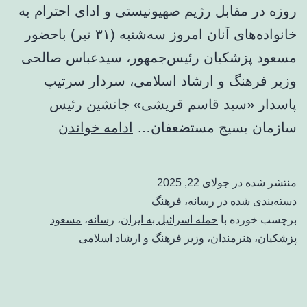
روزه در مقابل رژیم صهیونیستی و ادای احترام به
خانواده‌های آنان امروز سه‌شنبه (۳۱ تیر) باحضور
مسعود پزشکیان رئیس‌جمهور، سیدعباس صالحی
وزیر فرهنگ و ارشاد اسلامی، سردار سرتیپ
پاسدار «سید قاسم قریشی» جانشین رئیس
پزشکیان:
سازمان بسیج مستضعفان…
ادامه خواندن
حقوق‌بشر
و
منتشر شده در
جولای 22, 2025
سازمان‌ها
دسته‌بندی شده در
رسانه
،
فرهنگ
بین‌المللی
برچسب خورده با
حمله اسرائیل به ایران
،
رسانه
،
مسعود
پزشکیان
،
هنرمندان
،
وزیر فرهنگ و ارشاد اسلامی
دروغی
بیش
نیستند