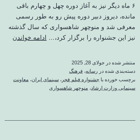
۶ ماه دیگر نیز به آغاز دوره چهل و چهارم باقی
مانده، دیروز دبیر دوره پیش رو به طور رسمی
معرفی شد و منوچهر شاهسواری که سال گذشته
اعتبار
نیز این جشنواره را برگزار کرد،…
ادامه خواندن
جشنو
فیلم
منتشر شده در
جولای 28, 2025
فجر
دسته‌بندی شده در
رسانه
،
فرهنگ
را
برچسب خورده با
جشنواره فیلم فجر
،
سینمای ایران
،
معاونت
سینمایی وزارت ارشاد
،
منوچهر شاهسواری
با
این
اشتبا
از
بین