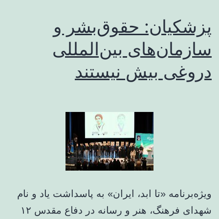
رئیس‌جمهو
پزشکیان: حقوق‌بشر و
به
سکوت
سازمان‌های بین‌المللی
غرب
دروغی بیش نیستند
در
قبال
کشتار
کودکان
غزه
ویژه‌برنامه «تا ابد، ایران» به پاسداشت یاد و نام
شهدای فرهنگ، هنر و رسانه در دفاع مقدس ۱۲