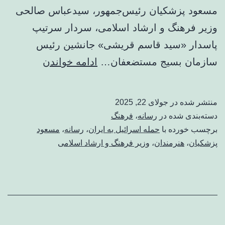
مسعود پزشکیان رئیس‌جمهور، سیدعباس صالحی
وزیر فرهنگ و ارشاد اسلامی، سردار سرتیپ
پاسدار «سید قاسم قریشی» جانشین رئیس
پزشکیان:
سازمان بسیج مستضعفان…
ادامه خواندن
حقوق‌بشر
و
منتشر شده در
جولای 22, 2025
سازمان‌ها
دسته‌بندی شده در
رسانه
،
فرهنگ
بین‌المللی
برچسب خورده با
حمله اسرائیل به ایران
،
رسانه
،
مسعود
پزشکیان
،
هنرمندان
،
وزیر فرهنگ و ارشاد اسلامی
دروغی
بیش
نیستند/
اعتراض
صریح