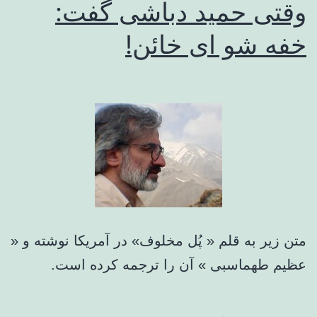
وقتی حمید دباشی گفت:
خفه شو ای خائن!
متن زیر به قلم « پُل مخلوف» در آمریکا نوشته و «
عظیم طهماسبی » آن را ترجمه کرده است.