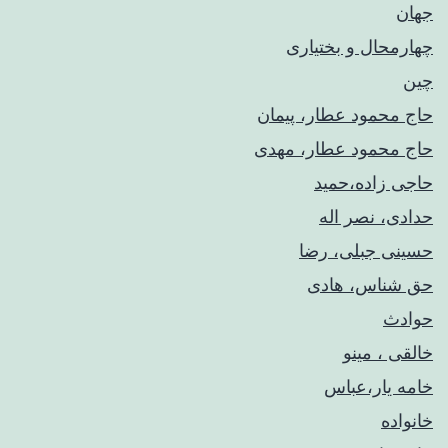
جهان
چهارمحال و بختیاری
چین
حاج محمود عطار، پیمان
حاج محمود عطار، مهدی
حاجی زاده،حمید
حدادی، نصر اله
حسینی جبلی، رضا
حق شناس، هادی
حوادث
خالقی ، مینو
خامه یار،عباس
خانواده