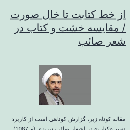
از خط کتابت تا خال صورت
/ مقایسه خشت و کتاب در
شعر صائب
مقاله کوتاه زیر، گزارش کوتاهی است از کاربرد
تعبیر «کتاب» در اشعار صائب تبریزی (م 1087).