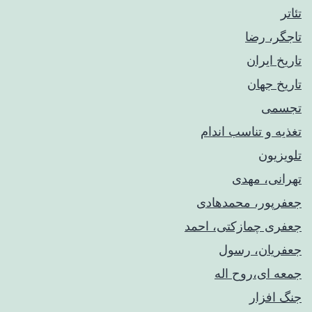
تئاتر
تاجگر، رضا
تاریخ ایران
تاریخ جهان
تجسمی
تغذیه و تناسب اندام
تلویزیون
تهرانی، مهدی
جعفرپور، محمدهادی
جعفری چمازکتی، احمد
جعفریان، رسول
جمعه ای،روح اله
جنگ افزار