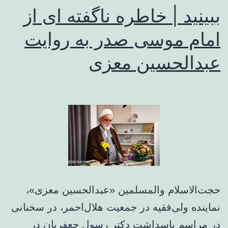
ببینید | خاطره ناگفته ای از
امام موسی صدر به روایت
عبدالحسین معزی
حجت‌الاسلام والمسلمین «عبدالحسین معزی»،
نماینده ولی‌فقیه در جمعیت هلال‌احمر، در سخنانی
در مراسم پاسداشت دکتر رسول جعفریان در