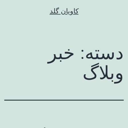
رش
کاویان گلد
ه
حتوا
دسته:
خبر
وبلاگ