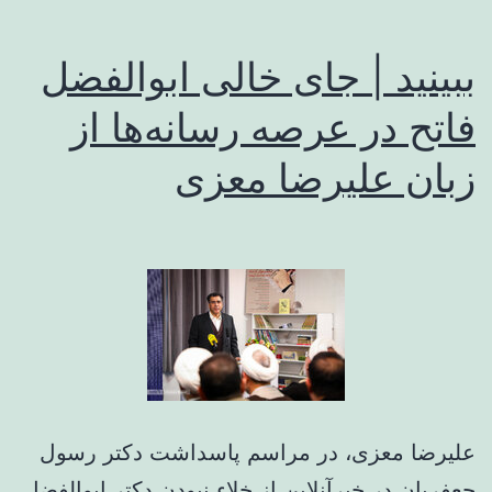
و
کتاب
ببینید | جای خالی ابوالفضل
در
فاتح در عرصه رسانه‌ها از
شعر
زبان علیرضا معزی
صائب
علیرضا معزی، در مراسم پاسداشت دکتر رسول
جعفریان در خبرآنلاین از خلاء نبودن دکتر ابوالفضل