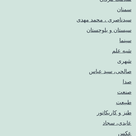
سمنان
سیدناصری ، محمد مهدی
سیستان و بلوچستان
سینما
شبه علم
شهری
صالحی، سید عباس
صدا
صنعت
طبیعت
طنز و کاریکاتور
عابدی، سجاد
عکس