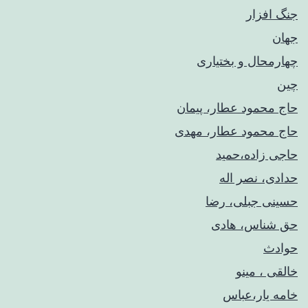
جنگ افزار
جهان
چهارمحال و بختیاری
چین
حاج محمود عطار، پیمان
حاج محمود عطار، مهدی
حاجی زاده،حمید
حدادی، نصر اله
حسینی جبلی، رضا
حق شناس، هادی
حوادث
خالقی ، مینو
خامه یار،عباس