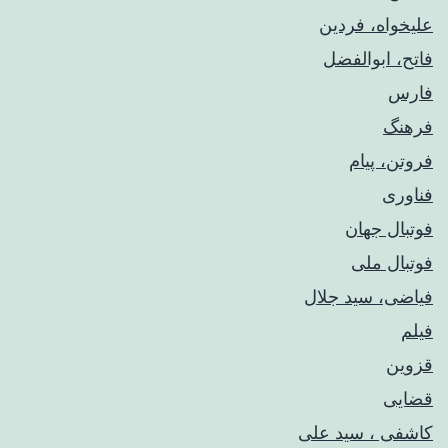
علیخواه، فردین
فاتح، ابوالفضل
فارس
فرهنگ
فروتن، پیام
فناوری
فوتبال جهان
فوتبال ملی
فیاضی، سید جلال
فیلم
قزوین
قضایی
کاشفی ، سید علی