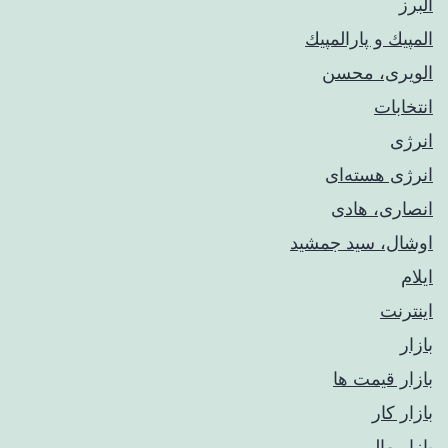
البرز
المپيك و پارالمپيك
الویری، محسن
انتخابات
انرژی
انرژی هسته‌ای
انصاری، هادی
اوشال، سید جمشید
ایلام
اینترنت
بازار
بازار قیمت ها
بازار کار
بازار مالی