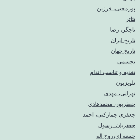
پورمحبی، فرزین
تئاتر
تاجگر، رضا
تاریخ ایران
تاریخ جهان
تجسمی
تغذیه و تناسب اندام
تلویزیون
تهرانی، مهدی
جعفرپور، محمدهادی
جعفری چمازکتی، احمد
جعفریان، رسول
جمعه ای،روح اله