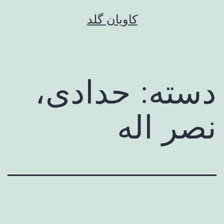
رش
کاویان گلد
ه
حتوا
دسته:
حدادی،
نصر اله