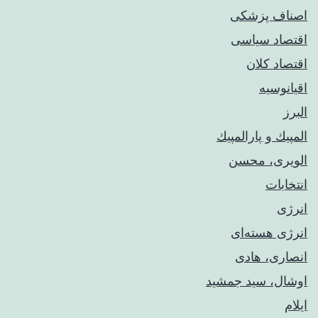
اصناف پزشکی
اقتصاد سیاسی
اقتصاد کلان
اقیانوسیه
البرز
المپيك و پارالمپيك
الویری، محسن
انتخابات
انرژی
انرژی هسته‌ای
انصاری، هادی
اوشال، سید جمشید
ایلام