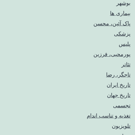
بوشهر
بیماری ها
پاک آئین، محسن
پزشکی
پلیس
پورمحبی، فرزین
تئاتر
تاجگر، رضا
تاریخ ایران
تاریخ جهان
تجسمی
تغذیه و تناسب اندام
تلویزیون