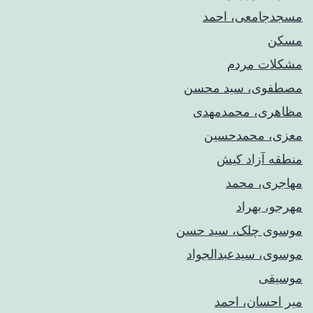
مسجدجامعی، احمد
مسکن
مشکلات مردم
مصطفوی، سید محسن
مظاهری، محمدمهدی
معزی، محمدحسین
منطقه آزاد کیش
مهاجری، محمد
مهرجو، بهراد
موسوی چلک، سید حسن
موسوی، سیدعبدالجواد
موسیقی
میر احسان، احمد