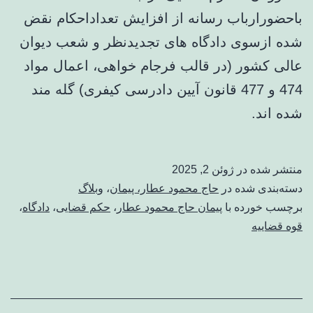
باحضورارباب رسانه از افزایش تعداداحکام نقض
شده ازسوی دادگاه های تجدیدنظر و شعب دیوان
عالی کشور (در قالب فرجام خواهی، اعمال مواد
474 و 477 قانون آیین دادرسی کیفری) گله مند
شده اند.
منتشر شده در
ژوئن 2, 2025
دسته‌بندی شده در
حاج محمود عطار، پیمان
،
وبلاگ
برچسب خورده با
پیمان حاج محمود عطار
،
حکم قضایی
،
دادگاه
،
قوه قضاییه