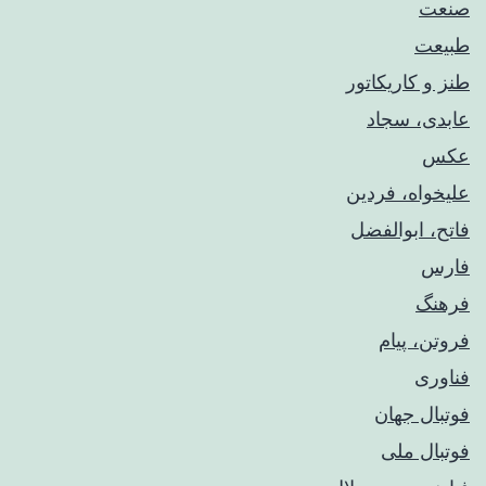
صنعت
طبیعت
طنز و کاریکاتور
عابدی، سجاد
عکس
علیخواه، فردین
فاتح، ابوالفضل
فارس
فرهنگ
فروتن، پیام
فناوری
فوتبال جهان
فوتبال ملی