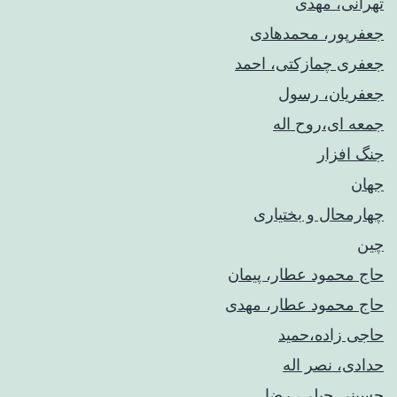
تهرانی، مهدی
جعفرپور، محمدهادی
جعفری چمازکتی، احمد
جعفریان، رسول
جمعه ای،روح اله
جنگ افزار
جهان
چهارمحال و بختیاری
چین
حاج محمود عطار، پیمان
حاج محمود عطار، مهدی
حاجی زاده،حمید
حدادی، نصر اله
حسینی جبلی، رضا