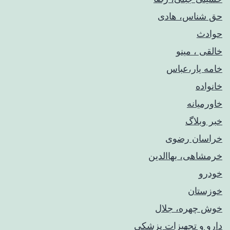
حق شناس، هادی
حوادث
خالقی ، مینو
خامه یار،عباس
خانواده
خاورمیانه
خبر وبلاگ
خراسان رضوی
خرمشاهی، بهاالدین
خودرو
خوزستان
خوش چهره، جلال
دارو و تجهیزات پزشکی