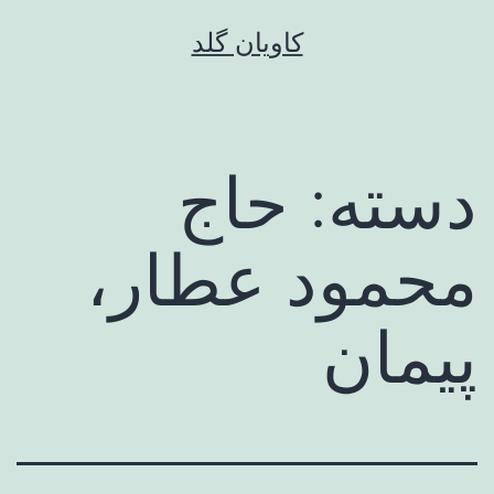
رش
کاویان گلد
ه
حتوا
دسته:
حاج
محمود عطار،
پیمان