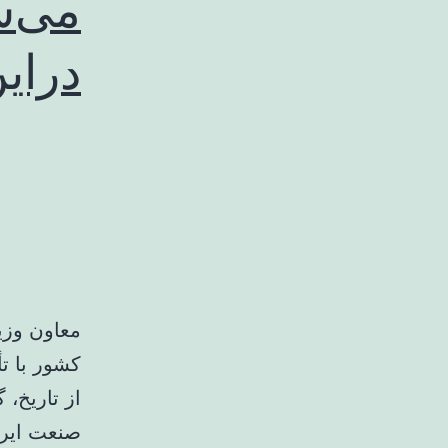
می‌ش
دراین
معاون وز
کشور با ت
از تاریخ،
صنعت ایرا