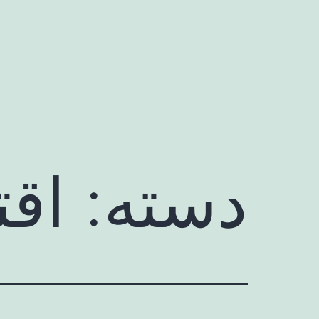
رش
ه
حتوا
دسته:
اق