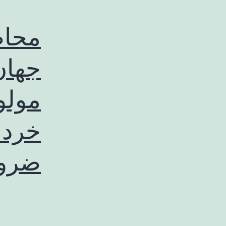
محاص
جهان
مولو
خرد 
ضرو