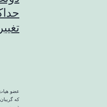
حداک
تغییر
عضو هیات
که گریبان