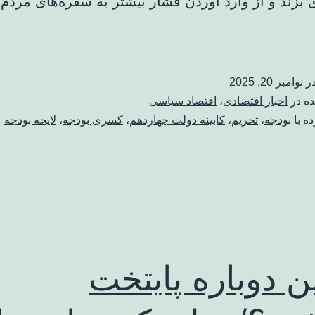
بزند و از وارد آوردن فشار بیشتر به سفره‌های مردم
در
نوامبر 20, 2025
ده در
اخبار اقتصادی
،
اقتصاد سیاسی
ه با
بودجه
،
تحریم
،
کابینه دولت چهاردهم
،
کسری بودجه
،
لایحه بودجه
ن دوباره پایتخت