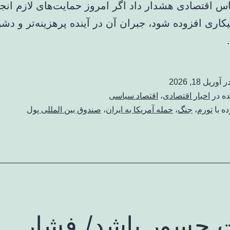
س اقتصادی هشدار داد اگر امروز حمایت‌های لازم انج
یکاری افزوده شود، جبران آن در آینده پرهزینه‌تر و دشو
در
آوریل 18, 2026
ده در
اخبار اقتصادی
،
اقتصاد سیاسی
ه با
تورم
،
جنگ
،
حمله آمریکا به ایران
،
صندوق بین المللی پول
 جسور باشد/ فشار