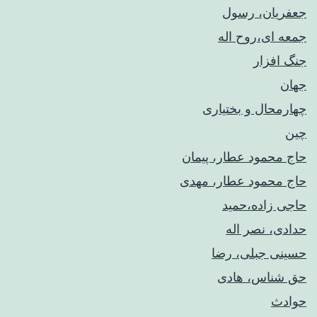
جعفریان، رسول
جمعه ای،روح اله
جنگ افزار
جهان
چهارمحال و بختیاری
چین
حاج محمود عطار، پیمان
حاج محمود عطار، مهدی
حاجی زاده،حمید
حدادی، نصر اله
حسینی جبلی، رضا
حق شناس، هادی
حوادث