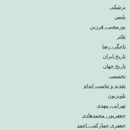
پزشکی
پلیس
پورمحبی، فرزین
تئاتر
تاجگر، رضا
تاریخ ایران
تاریخ جهان
تجسمی
تغذیه و تناسب اندام
تلویزیون
تهرانی، مهدی
جعفرپور، محمدهادی
جعفری چمازکتی، احمد