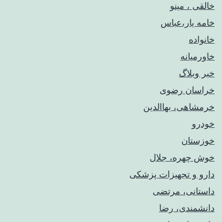
خالقی ، مینو
خامه یار،عباس
خانواده
خاورمیانه
خبر وبلاگ
خراسان رضوی
خرمشاهی، بهاالدین
خودرو
خوزستان
خوش چهره، جلال
دارو و تجهیزات پزشکی
داستانی، مرتضی
دانشمندی، رضا