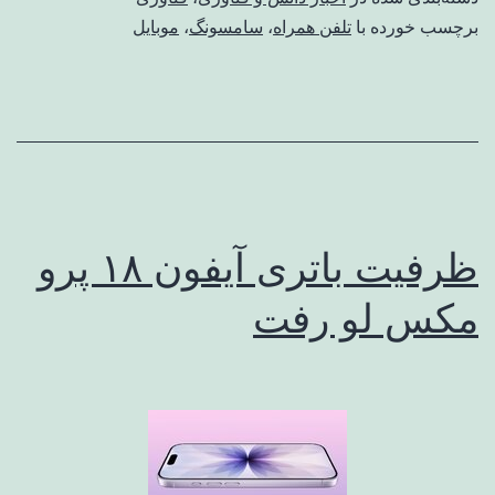
برچسب خورده با
تلفن همراه
،
سامسونگ
،
موبایل
ظرفیت باتری آیفون ۱۸ پرو
مکس لو رفت