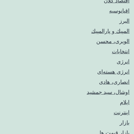
اقتصاد کلان
اقیانوسیه
البرز
المپيك و پارالمپيك
الویری، محسن
انتخابات
انرژی
انرژی هسته‌ای
انصاری، هادی
اوشال، سید جمشید
ایلام
اینترنت
بازار
بازار قیمت ها