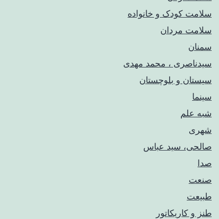
سلامت کودک‌ و خانواده
سلامت مردان
سمنان
سیدناصری ، محمد مهدی
سیستان و بلوچستان
سینما
شبه علم
شهری
صالحی، سید عباس
صدا
صنعت
طبیعت
طنز و کاریکاتور