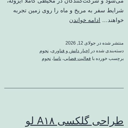
می‌شود و شرکت‌کنندگان در محیطی کاملاً ایزوله،
شرایط سفر به مریخ و ماه را روی زمین تجربه
ناسا
خواهند…
ادامه خواندن
به‌دنبال
داوطلب
منتشر شده در
جولای 12, 2026
برای
دسته‌بندی شده در
اخبار دانش و فناوری
،
نجوم
مأموریت
برچسب خورده با
فعالیت فضایی
،
ناسا
،
نجوم
مریخ
است
طراحی گلکسی A۱۸ لو