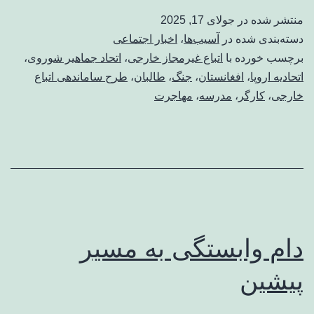
اخراج
منتشر شده در
جولای 17, 2025
کامل
دسته‌بندی شده در
آسیب‌ها
،
اخبار اجتماعی
مهاجران
برچسب خورده با
اتباع غیرمجاز خارجی
،
اتحاد جماهیر شوروی
،
اتحادیه اروپا
،
افغانستان
،
جنگ
،
طالبان
،
طرح ساماندهی اتباع
افغان
خارجی
،
کارگر
،
مدرسه
،
مهاجرت
نیست/
مهاجران
اخراجی
می‌توانند
در
آینده
دام وابستگی به مسیر
با
پیشین
مدارک
قانونی