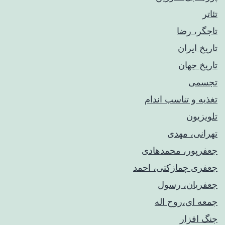
تئاتر
تاجگر، رضا
تاریخ ایران
تاریخ جهان
تجسمی
تغذیه و تناسب اندام
تلویزیون
تهرانی، مهدی
جعفرپور، محمدهادی
جعفری چمازکتی، احمد
جعفریان، رسول
جمعه ای،روح اله
جنگ افزار