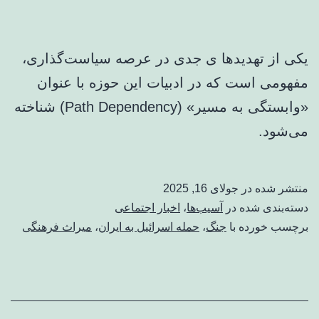
به
ایران
بازگردند/
یکی از تهدیدها ی جدی در عرصه سیاست‌گذاری،
برخی
مفهومی است که در ادبیات این حوزه با عنوان
از
«وابستگی به مسیر» (Path Dependency) شناخته
افغان‌ها
می‌شود.
دستمزد
خود
منتشر شده در
جولای 16, 2025
را
دسته‌بندی شده در
آسیب‌ها
،
اخبار اجتماعی
دریافت
برچسب خورده با
جنگ
،
حمله اسرائیل به ایران
،
میراث فرهنگی
نکرد