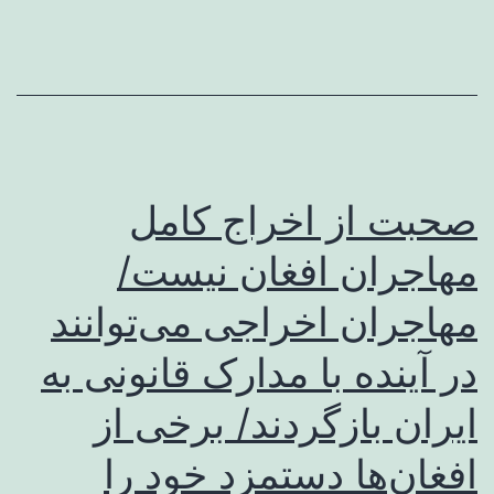
زیبایی
به‌دست
چه‌کسانی
سپرده
می‌شود؟/
صحبت از اخراج کامل
زیباجویان
فریب
مهاجران افغان نیست/
عناوین
مهاجران اخراجی می‌توانند
فریبنده
در آینده با مدارک قانونی به
را
نخورند
ایران بازگردند/ برخی از
افغان‌ها دستمزد خود را