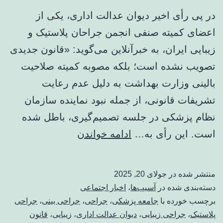
در پی رأی اخیر دیوان عدالت اداری، یکی از
اعضای کمیته صنفی انجمن جراحان پلاستیک و
زیبایی ایران، به خبرآنلاین می‌گوید: «قانون جدیدی
تصویب نشده است؛ بلکه مصوبه کمیته صلاحیت
بالینی وزارت بهداشت به دلیل عدم رعایت
تشریفات قانونی، از جمله نبود نماینده سازمان
نظام پزشکی در جلسه تصمیم‌گیری، باطل شده
مصوبه‌ای
است. این رأی به…
ادامه خواندن
که
جنجالی
منتشر شده در
جولای 20, 2025
شد،
دسته‌بندی شده در
آسیب‌ها
،
اخبار اجتماعی
تیغ
برچسب خورده با
جامعه پزشکی
،
جراحی
،
جراحی بینی
،
جراحی
پلاستیک
،
جراحی زیبایی
،
دیوان عدالت اداری
،
زیبایی
،
قانون
جراحی