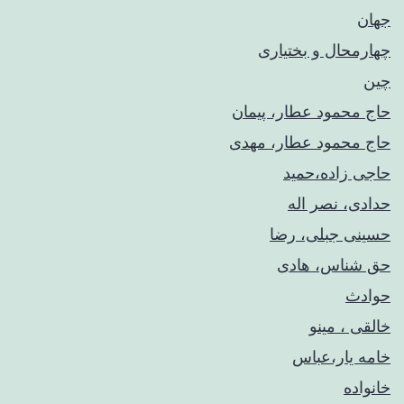
جهان
چهارمحال و بختیاری
چین
حاج محمود عطار، پیمان
حاج محمود عطار، مهدی
حاجی زاده،حمید
حدادی، نصر اله
حسینی جبلی، رضا
حق شناس، هادی
حوادث
خالقی ، مینو
خامه یار،عباس
خانواده