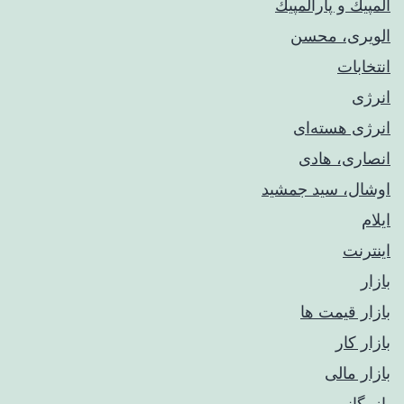
المپيك و پارالمپيك
الویری، محسن
انتخابات
انرژی
انرژی هسته‌ای
انصاری، هادی
اوشال، سید جمشید
ایلام
اینترنت
بازار
بازار قیمت ها
بازار کار
بازار مالی
بازرگانی