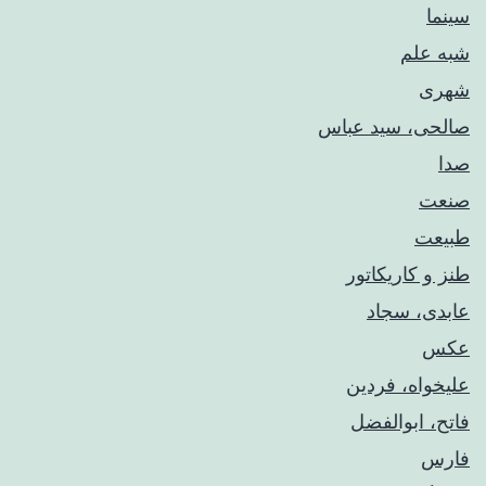
سینما
شبه علم
شهری
صالحی، سید عباس
صدا
صنعت
طبیعت
طنز و کاریکاتور
عابدی، سجاد
عکس
علیخواه، فردین
فاتح، ابوالفضل
فارس