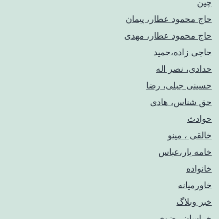
چین
حاج محمود عطار، پیمان
حاج محمود عطار، مهدی
حاجی زاده،حمید
حدادی، نصر اله
حسینی جبلی، رضا
حق شناس، هادی
حوادث
خالقی ، مینو
خامه یار،عباس
خانواده
خاورمیانه
خبر وبلاگ
خراسان رضوی