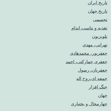
تاریخ ایران
تاریخ جهان
تجسمی
تغذیه و تناسب اندام
تلویزیون
تهرانی، مهدی
جعفرپور، محمدهادی
جعفری چمازکتی، احمد
جعفریان، رسول
جمعه ای،روح اله
جنگ افزار
جهان
چهارمحال و بختیاری