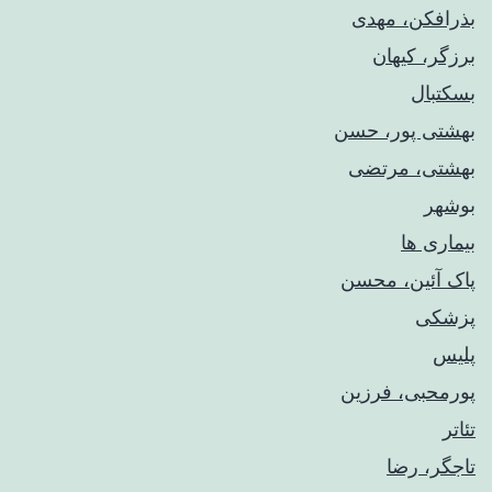
بذرافکن، مهدی
برزگر، کیهان
بسکتبال
بهشتی پور، حسن
بهشتی، مرتضی
بوشهر
بیماری ها
پاک آئین، محسن
پزشکی
پلیس
پورمحبی، فرزین
تئاتر
تاجگر، رضا