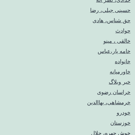
حسینی جبلی، رضا
حق شناس، هادی
حوادث
خالقی ، مینو
خامه یار،عباس
خانواده
خاورمیانه
خبر وبلاگ
خراسان رضوی
خرمشاهی، بهاالدین
خودرو
خوزستان
خوش چهره، جلال