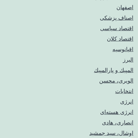
اصفهان
اصناف پزشکی
اقتصاد سیاسی
اقتصاد کلان
اقیانوسیه
البرز
المپيك و پارالمپيك
الویری، محسن
انتخابات
انرژی
انرژی هسته‌ای
انصاری، هادی
اوشال، سید جمشید