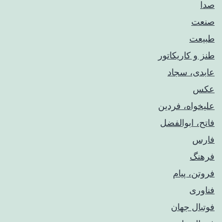
صدا
صنعت
طبیعت
طنز و کاریکاتور
عابدی، سجاد
عکس
علیخواه، فردین
فاتح، ابوالفضل
فارس
فرهنگ
فروتن، پیام
فناوری
فوتبال جهان