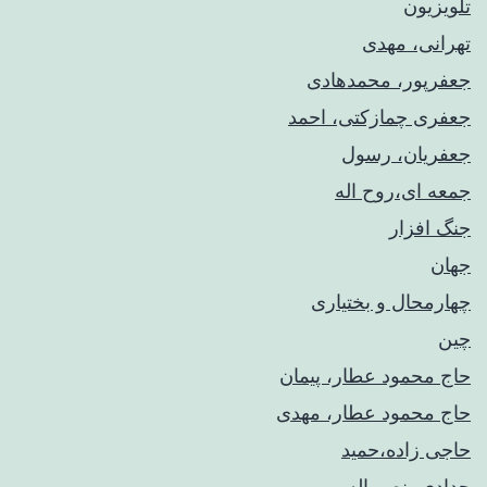
تلویزیون
تهرانی، مهدی
جعفرپور، محمدهادی
جعفری چمازکتی، احمد
جعفریان، رسول
جمعه ای،روح اله
جنگ افزار
جهان
چهارمحال و بختیاری
چین
حاج محمود عطار، پیمان
حاج محمود عطار، مهدی
حاجی زاده،حمید
حدادی، نصر اله