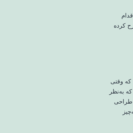
قدام
ح کرده
 که وقتی
ه به‌نظر
 طراحی
چیز