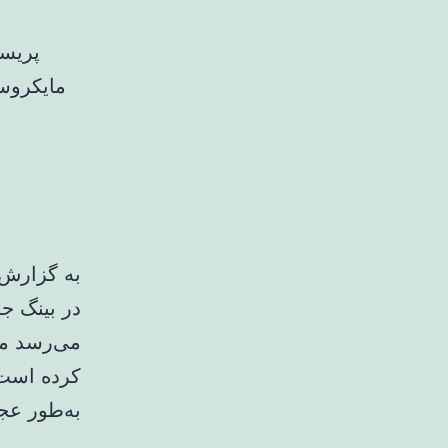
پریسا
مایکروس
به گزارش 
در بینگ ج
می‌رسد ما
کرده است 
به‌طور عجیبی به Doodle 