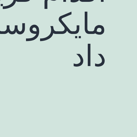
مایکروس
داد