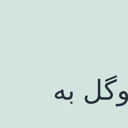
وگل به