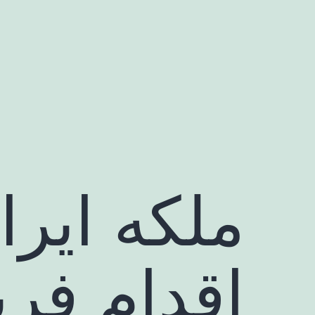
رش
ه
حتوا
ملکه ایرا
اقدام فری