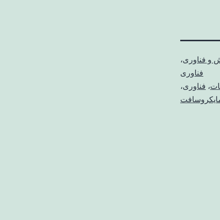
ش و فناوری
،
فناوری
ات
،
فناوری
،
ایکروسافت