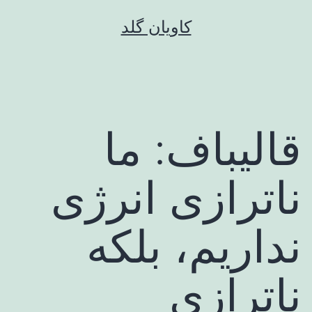
رش
کاویان گلد
ه
حتوا
قالیباف: ما
ناترازی انرژی
نداریم، بلکه
ناترازی