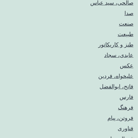
صالحی، سید عباس
صدا
صنعت
طبیعت
طنز و کاریکاتور
عابدی، سجاد
عکس
علیخواه، فردین
فاتح، ابوالفضل
فارس
فرهنگ
فروتن، پیام
فناوری