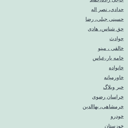
حدادی، نصر اله
حسینی جبلی، رضا
حق شناس، هادی
حوادث
خالقی ، مینو
خامه یار،عباس
خانواده
خاورمیانه
خبر وبلاگ
خراسان رضوی
خرمشاهی، بهاالدین
خودرو
خوزستان