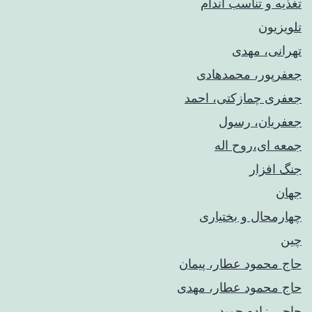
تغذیه و تناسب اندام
تلویزیون
تهرانی، مهدی
جعفرپور، محمدهادی
جعفری چمازکتی، احمد
جعفریان، رسول
جمعه ای،روح اله
جنگ افزار
جهان
چهارمحال و بختیاری
چین
حاج محمود عطار، پیمان
حاج محمود عطار، مهدی
حاجی زاده،حمید