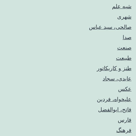
شبه علم
شهری
صالحی، سید عباس
صدا
صنعت
طبیعت
طنز و کاریکاتور
عابدی، سجاد
عکس
علیخواه، فردین
فاتح، ابوالفضل
فارس
فرهنگ