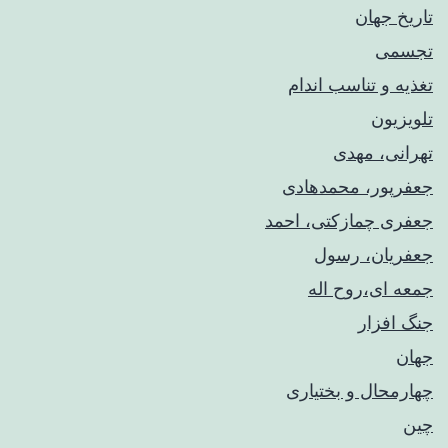
تاریخ جهان
تجسمی
تغذیه و تناسب اندام
تلویزیون
تهرانی، مهدی
جعفرپور، محمدهادی
جعفری چمازکتی، احمد
جعفریان، رسول
جمعه ای،روح اله
جنگ افزار
جهان
چهارمحال و بختیاری
چین