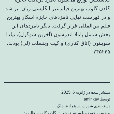
گلدن گلوب بهترین فیلم غیر انگلیسی زبان نیز شد
و در فهرست نهایی نامزدهای جایزه اسکار بهترین
فیلم بین‌المللی قرار گرفت. دیگر نامزدهای این
بخش شامل پاملا اندرسون (آخرین شوگرل)، تیلدا
سوینتون (اتاق کناری) و کیت وینسلت (لی) بودند.
۲۴۵۲۴۵
منتشر شده در
ژانویه 6, 2025
توسط
aminkav
دسته‌بندی شده در
سینما
،
فرهنگ
برچسب خورده با
سینمای جهان
،
گلدن گلوب
،
هالیوود