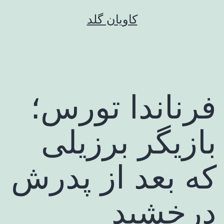
رش
کاویان گلد
ه
حتوا
فرناندا تورس؛
بازیگر برزیلی
که بعد از پدرش
درخشید