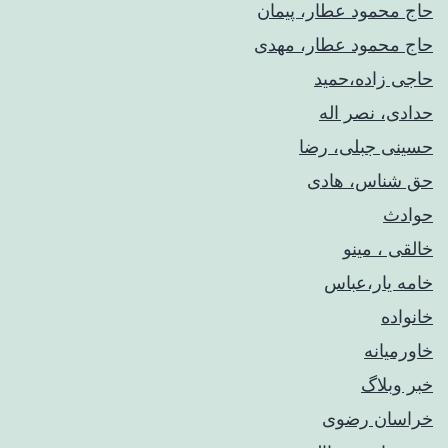
حاج محمود عطار، پیمان
حاج محمود عطار، مهدی
حاجی زاده،حمید
حدادی، نصر اله
حسینی جبلی، رضا
حق شناس، هادی
حوادث
خالقی ، مینو
خامه یار،عباس
خانواده
خاورمیانه
خبر وبلاگ
خراسان رضوی