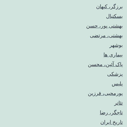
برزگر، کیهان
بسکتبال
بهشتی پور، حسن
بهشتی، مرتضی
بوشهر
بیماری ها
پاک آئین، محسن
پزشکی
پلیس
پورمحبی، فرزین
تئاتر
تاجگر، رضا
تاریخ ایران