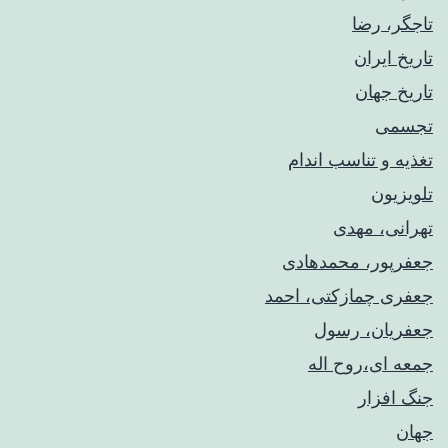
تاجگر، رضا
تاریخ ایران
تاریخ جهان
تجسمی
تغذیه و تناسب اندام
تلویزیون
تهرانی، مهدی
جعفرپور، محمدهادی
جعفری چمازکتی، احمد
جعفریان، رسول
جمعه ای،روح اله
جنگ افزار
جهان