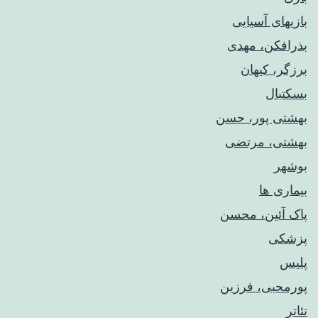
بازیهای آسیایی
بذرافکن، مهدی
برزگر، کیهان
بسکتبال
بهشتی پور، حسن
بهشتی، مرتضی
بوشهر
بیماری ها
پاک آئین، محسن
پزشکی
پلیس
پورمحبی، فرزین
تئاتر