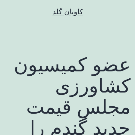
رش
کاویان گلد
ه
حتوا
عضو کمیسیون
کشاورزی
مجلس قیمت
جدید گندم را