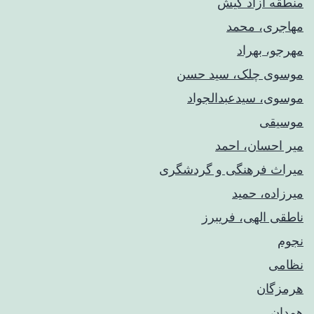
منطقه آزاد کیش
مهاجری، محمد
مهرجو، بهراد
موسوی چلک، سید حسن
موسوی، سیدعبدالجواد
موسیقی
میر احسان، احمد
میراث فرهنگی و گردشگری
میرزاده، حمید
ناطقی الهی، فریبرز
نجوم
نظامی
هرمزگان
همدان