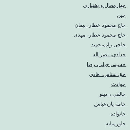
چهارمحال و بختیاری
چین
حاج محمود عطار، پیمان
حاج محمود عطار، مهدی
حاجی زاده،حمید
حدادی، نصر اله
حسینی جبلی، رضا
حق شناس، هادی
حوادث
خالقی ، مینو
خامه یار،عباس
خانواده
خاورمیانه