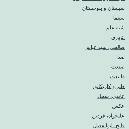
سیستان و بلوچستان
سینما
شبه علم
شهری
صالحی، سید عباس
صدا
صنعت
طبیعت
طنز و کاریکاتور
عابدی، سجاد
عکس
علیخواه، فردین
فاتح، ابوالفضل