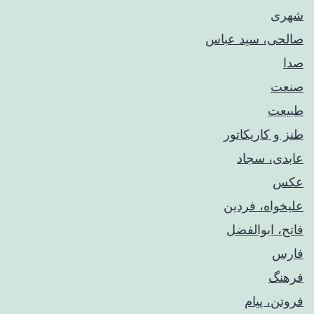
شهری
صالحی، سید عباس
صدا
صنعت
طبیعت
طنز و کاریکاتور
عابدی، سجاد
عکس
علیخواه، فردین
فاتح، ابوالفضل
فارس
فرهنگ
فروتن، پیام