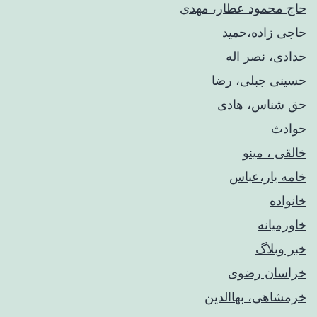
حاج محمود عطار، مهدی
حاجی زاده،حمید
حدادی، نصر اله
حسینی جبلی، رضا
حق شناس، هادی
حوادث
خالقی ، مینو
خامه یار،عباس
خانواده
خاورمیانه
خبر وبلاگ
خراسان رضوی
خرمشاهی، بهاالدین