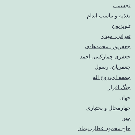
تجسمی
تغذیه و تناسب اندام
تلویزیون
تهرانی، مهدی
جعفرپور، محمدهادی
جعفری چمازکتی، احمد
جعفریان، رسول
جمعه ای،روح اله
جنگ افزار
جهان
چهارمحال و بختیاری
چین
حاج محمود عطار، پیمان