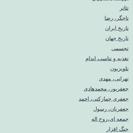
تئاتر
تاجگر، رضا
تاریخ ایران
تاریخ جهان
تجسمی
تغذیه و تناسب اندام
تلویزیون
تهرانی، مهدی
جعفرپور، محمدهادی
جعفری چمازکتی، احمد
جعفریان، رسول
جمعه ای،روح اله
جنگ افزار