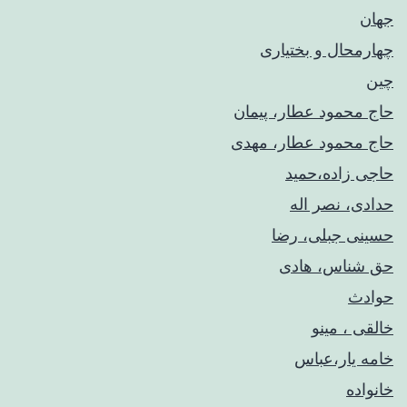
جهان
چهارمحال و بختیاری
چین
حاج محمود عطار، پیمان
حاج محمود عطار، مهدی
حاجی زاده،حمید
حدادی، نصر اله
حسینی جبلی، رضا
حق شناس، هادی
حوادث
خالقی ، مینو
خامه یار،عباس
خانواده