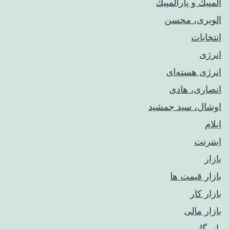
المپيك و پارالمپيك
الویری، محسن
انتخابات
انرژی
انرژی هسته‌ای
انصاری، هادی
اوشال، سید جمشید
ایلام
اینترنت
بازار
بازار قیمت ها
بازار کار
بازار مالی
بازرگانی