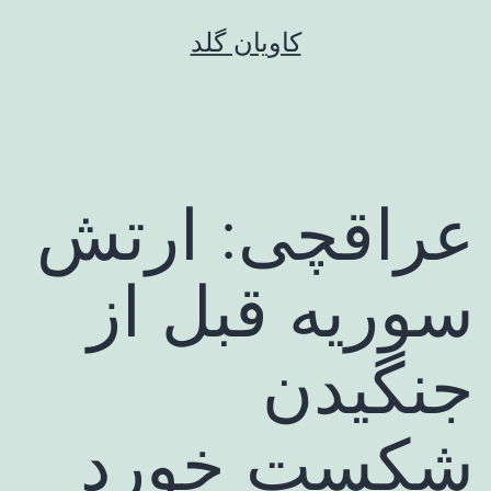
رش
کاویان گلد
ه
حتوا
عراقچی: ارتش
سوریه قبل از
جنگیدن
شکست خورد