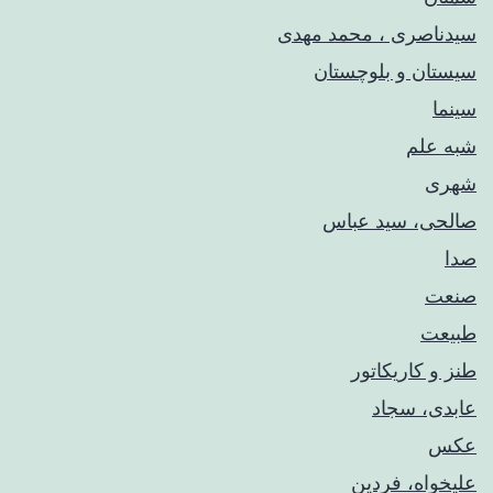
سیدناصری ، محمد مهدی
سیستان و بلوچستان
سینما
شبه علم
شهری
صالحی، سید عباس
صدا
صنعت
طبیعت
طنز و کاریکاتور
عابدی، سجاد
عکس
علیخواه، فردین