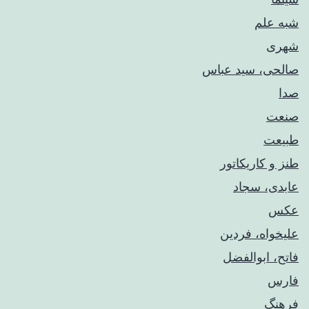
شبه علم
شهری
صالحی، سید عباس
صدا
صنعت
طبیعت
طنز و کاریکاتور
عابدی، سجاد
عکس
علیخواه، فردین
فاتح، ابوالفضل
فارس
فرهنگ