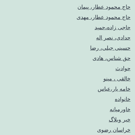
حاج محمود عطار، پیمان
حاج محمود عطار، مهدی
حاجی زاده،حمید
حدادی، نصر اله
حسینی جبلی، رضا
حق شناس، هادی
حوادث
خالقی ، مینو
خامه یار،عباس
خانواده
خاورمیانه
خبر وبلاگ
خراسان رضوی