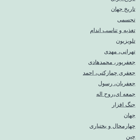
تاریخ جهان
تجسمی
تغذیه و تناسب اندام
تلویزیون
تهرانی، مهدی
جعفرپور، محمدهادی
جعفری چمازکتی، احمد
جعفریان، رسول
جمعه ای،روح اله
جنگ افزار
جهان
چهارمحال و بختیاری
چین