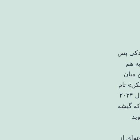
ندکی پس
به هم
این میان
غیرممکن» تام
کروز و «کاپیتان آمریکا: دنیای جدید شجاع» از مارول، به جای سال ۲۰۲۴
نند که گیشه
ید
ه‌ای از