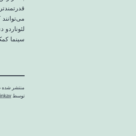
قدرتمندتر
می‌توانند 
لئوناردو 
سینما کمک
منتشر شده 
توسط
inkav