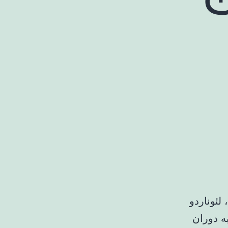
ه سال جدید سوال این است که آیا «دنیای ژوراسیک ۴»، لئوناردو
ه دوران