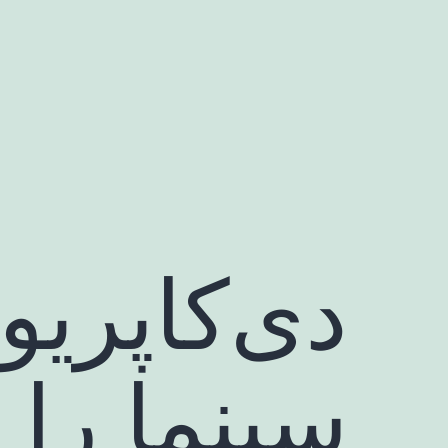
رش
ه
حتوا
دی‌کاپریو
سینما را 