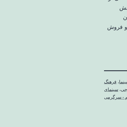
کش
ن
 و فروش
نما
،
فرهنگ
جی
،
سینمای
م - سرگرمی