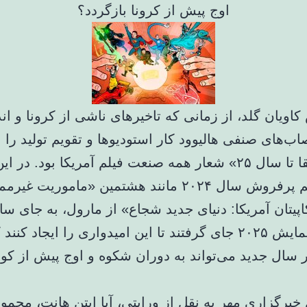
اوج پیش از کرونا بازگردد؟
کاویان گلد، از زمانی که تاخیرهای ناشی از کرونا و ا
اب‌های صنفی هالیوود کار استودیوها و تقویم تولید را 
ریخت، «بقا تا سال ۲۵» شعار همه صنعت فیلم آمریکا بود. در 
چندین فیلم پرفروش سال ۲۰۲۴ مانند هشتمین «ماموریت 
در تقویم نمایش ۲۰۲۵ جای گرفتند تا این امیدواری را ایجاد ک
ر سال جدید می‌تواند به دوران شکوه و اوج پیش از کوو
برگزاری مهر به نقل از ورایتی، آیا ایتن هانت، مجموع