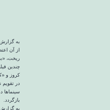
به گزارش 
از آن اعتص
سینماها د
بازگردد.
به گزارش خ