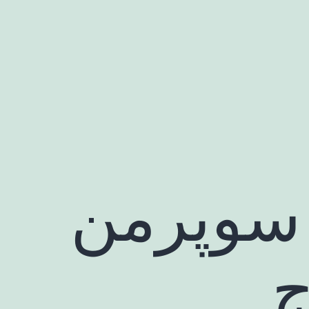
و سوپرمن
ج