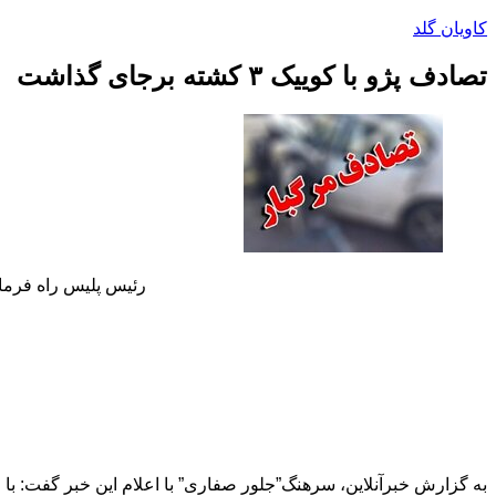
پرش
کاویان گلد
به
محتوا
تصادف پژو با کوییک ۳ کشته برجای گذاشت
رئیس پلیس راه فرماندهی انت