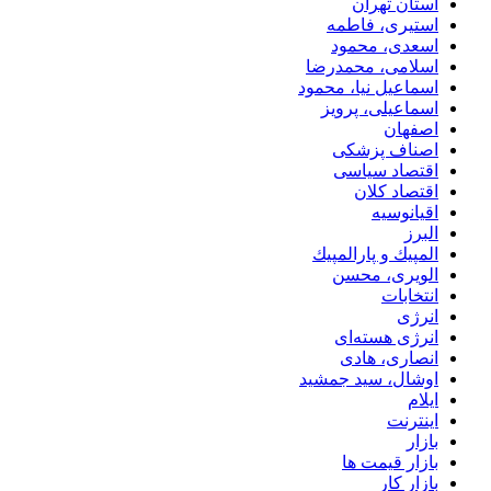
استان تهران
استیری، فاطمه
اسعدی، محمود
اسلامی، محمدرضا
اسماعیل نیا، محمود
اسماعیلی، پرویز
اصفهان
اصناف پزشکی
اقتصاد سیاسی
اقتصاد کلان
اقیانوسیه
البرز
المپيك و پارالمپيك
الویری، محسن
انتخابات
انرژی
انرژی هسته‌ای
انصاری، هادی
اوشال، سید جمشید
ایلام
اینترنت
بازار
بازار قیمت ها
بازار کار