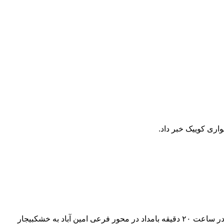
به گزارش خبرآنلاین، سرهنگ”جلور صفاری” با اعلام این خبر گفت: با اعلام مرکز فوریت‌های پلیسی مبنی بر یک فقره تصادف منجر به فوت در ساعت ۲۰ دقیقه بامداد در محور فرعی امین آباد به خشکبیجار