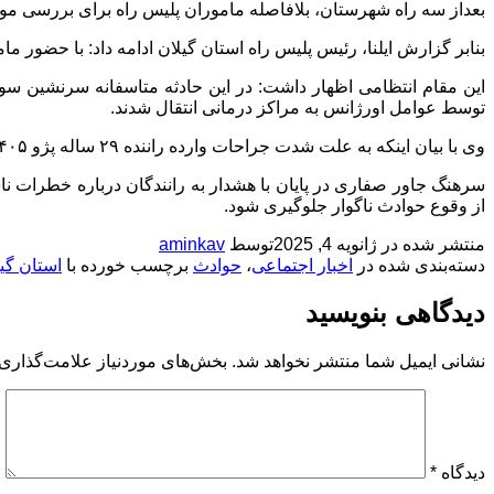
بعداز سه راه شهرستان، بلافاصله ماموران پلیس راه برای بررسی مو
بنابر گزارش ایلنا، رئیس پلیس راه استان گیلان ادامه داد: با حضور ماموران پلیس و تیم‌های
توسط عوامل اورژانس به مراکز درمانی انتقال شدند.
وی با بیان اینکه به علت شدت جراحات وارده راننده ۲۹ ساله پژو ۴۰۵ نیز در بیمارستان فوت شد افزود: کارشناسان تصادفات علت این حادثه را انحراف به چپ سواری پژو ۴۰۵ اعلام کردند.
سرهنگ جاور صفاری در پایان با هشدار به رانندگان درباره خطرات ناش
از وقوع حوادث ناگوار جلوگیری شود.
منتشر شده در
ژانویه 4, 2025
توسط
aminkav
دسته‌بندی شده در
اخبار اجتماعی
،
حوادث
برچسب خورده با
استان گی
دیدگاهی بنویسید
نشانی ایمیل شما منتشر نخواهد شد.
بخش‌های موردنیاز علامت‌گذاری 
دیدگاه
*