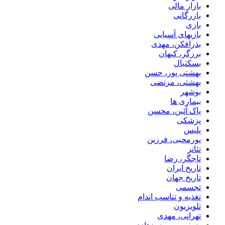
بازار مالی
بازرگانی
بازی
بازیهای آسیایی
بذرافکن، مهدی
برزگر، کیهان
بسکتبال
بهشتی پور، حسن
بهشتی، مرتضی
بوشهر
بیماری ها
پاک آئین، محسن
پزشکی
پلیس
پورمحبی، فرزین
تئاتر
تاجگر، رضا
تاریخ ایران
تاریخ جهان
تجسمی
تغذیه و تناسب اندام
تلویزیون
تهرانی، مهدی