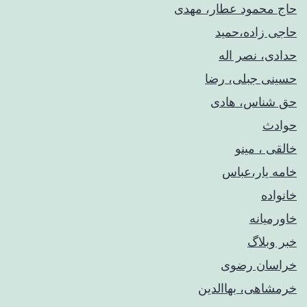
حاج محمود عطار، مهدی
حاجی زاده،حمید
حدادی، نصر اله
حسینی جبلی، رضا
حق شناس، هادی
حوادث
خالقی ، مینو
خامه یار،عباس
خانواده
خاورمیانه
خبر وبلاگ
خراسان رضوی
خرمشاهی، بهاالدین