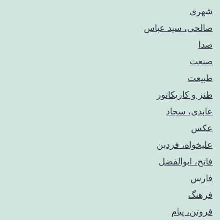
شهری
صالحی، سید عباس
صدا
صنعت
طبیعت
طنز و کاریکاتور
عابدی، سجاد
عکس
علیخواه، فردین
فاتح، ابوالفضل
فارس
فرهنگ
فروتن، پیام