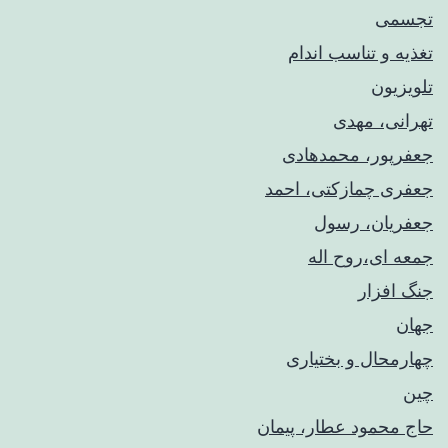
تجسمی
تغذیه و تناسب اندام
تلویزیون
تهرانی، مهدی
جعفرپور، محمدهادی
جعفری چمازکتی، احمد
جعفریان، رسول
جمعه ای،روح اله
جنگ افزار
جهان
چهارمحال و بختیاری
چین
حاج محمود عطار، پیمان