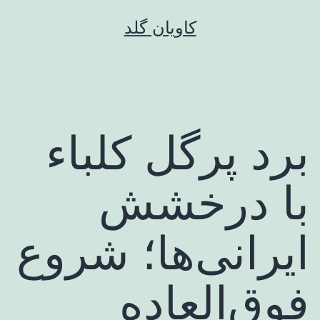
رش
کاویان گلد
ه
حتوا
برد پرگل کلباء
با درخشش
ایرانی‌ها؛ شروع
فوق‌العاده