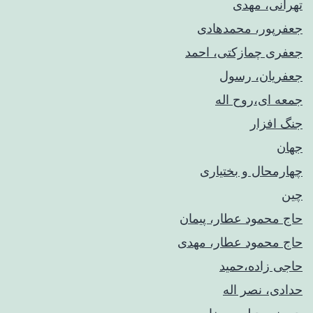
تهرانی، مهدی
جعفرپور، محمدهادی
جعفری چمازکتی، احمد
جعفریان، رسول
جمعه ای،روح اله
جنگ افزار
جهان
چهارمحال و بختیاری
چین
حاج محمود عطار، پیمان
حاج محمود عطار، مهدی
حاجی زاده،حمید
حدادی، نصر اله