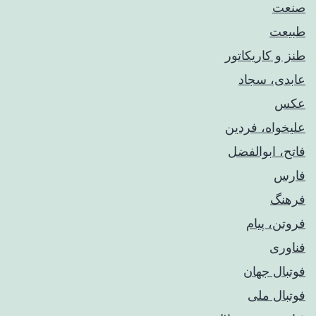
صنعت
طبیعت
طنز و کاریکاتور
عابدی، سجاد
عکس
علیخواه، فردین
فاتح، ابوالفضل
فارس
فرهنگ
فروتن، پیام
فناوری
فوتبال جهان
فوتبال ملی