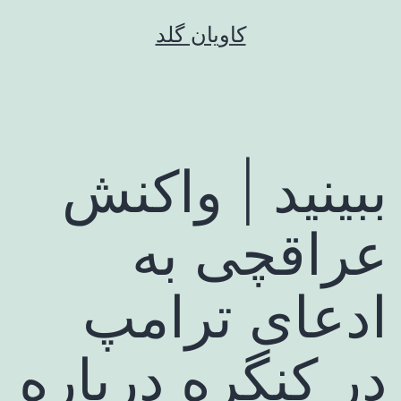
رش
کاویان گلد
ه
حتوا
ببینید | واکنش
عراقچی به
ادعای ترامپ
در کنگره درباره