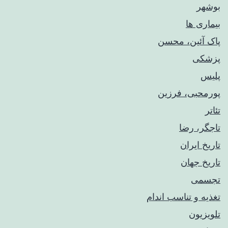
بوشهر
بیماری ها
پاک آئین، محسن
پزشکی
پلیس
پورمحبی، فرزین
تئاتر
تاجگر، رضا
تاریخ ایران
تاریخ جهان
تجسمی
تغذیه و تناسب اندام
تلویزیون