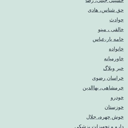
حسینی جبلی، رضا
حق شناس، هادی
حوادث
خالقی ، مینو
خامه یار،عباس
خانواده
خاورمیانه
خبر وبلاگ
خراسان رضوی
خرمشاهی، بهاالدین
خودرو
خوزستان
خوش چهره، جلال
دارو و تجهیزات پزشکی