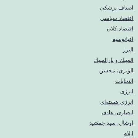
اصناف پزشکی
اقتصاد سیاسی
اقتصاد کلان
اقیانوسیه
البرز
المپيك و پارالمپيك
الویری، محسن
انتخابات
انرژی
انرژی هسته‌ای
انصاری، هادی
اوشال، سید جمشید
ایلام