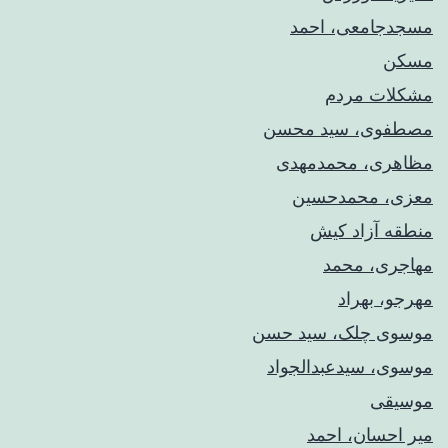
مسجدجامعی، احمد
مسکن
مشکلات مردم
مصطفوی، سید محسن
مظاهری، محمدمهدی
معزی، محمدحسین
منطقه آزاد کیش
مهاجری، محمد
مهرجو، بهراد
موسوی چلک، سید حسن
موسوی، سیدعبدالجواد
موسیقی
میر احسان، احمد