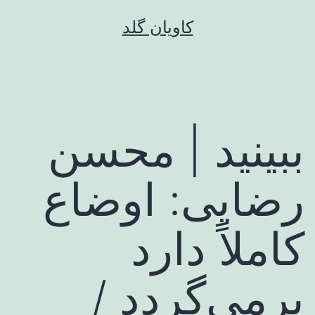
رش
کاویان گلد
ه
حتوا
ببینید | محسن
رضایی: اوضاع
کاملاً دارد
برمی‌گردد /