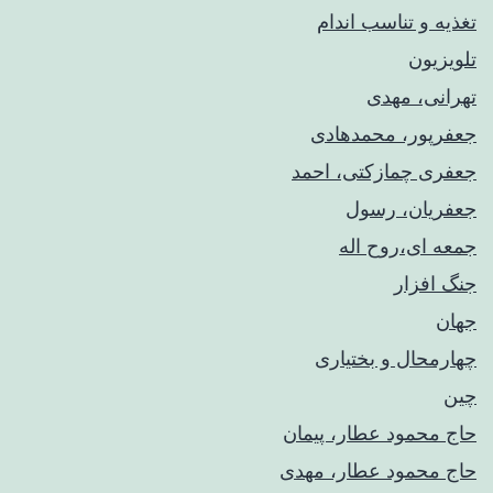
تغذیه و تناسب اندام
تلویزیون
تهرانی، مهدی
جعفرپور، محمدهادی
جعفری چمازکتی، احمد
جعفریان، رسول
جمعه ای،روح اله
جنگ افزار
جهان
چهارمحال و بختیاری
چین
حاج محمود عطار، پیمان
حاج محمود عطار، مهدی