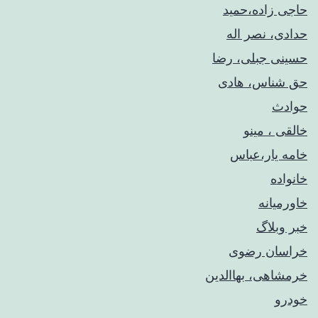
حاجی زاده،حمید
حدادی، نصر اله
حسینی جبلی، رضا
حق شناس، هادی
حوادث
خالقی ، مینو
خامه یار،عباس
خانواده
خاورمیانه
خبر وبلاگ
خراسان رضوی
خرمشاهی، بهاالدین
خودرو