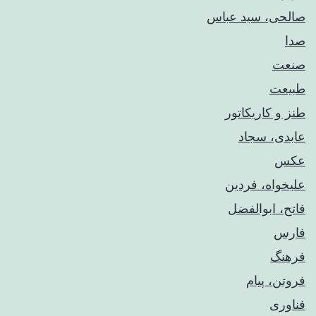
صالحی، سید عباس
صدا
صنعت
طبیعت
طنز و کاریکاتور
عابدی، سجاد
عکس
علیخواه، فردین
فاتح، ابوالفضل
فارس
فرهنگ
فروتن، پیام
فناوری