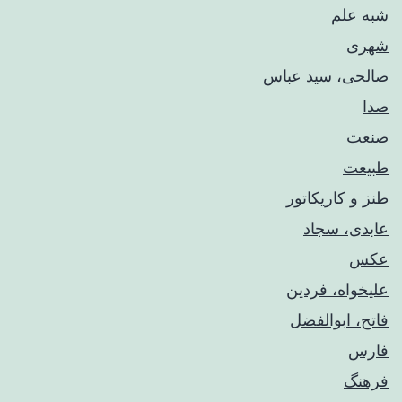
شبه علم
شهری
صالحی، سید عباس
صدا
صنعت
طبیعت
طنز و کاریکاتور
عابدی، سجاد
عکس
علیخواه، فردین
فاتح، ابوالفضل
فارس
فرهنگ