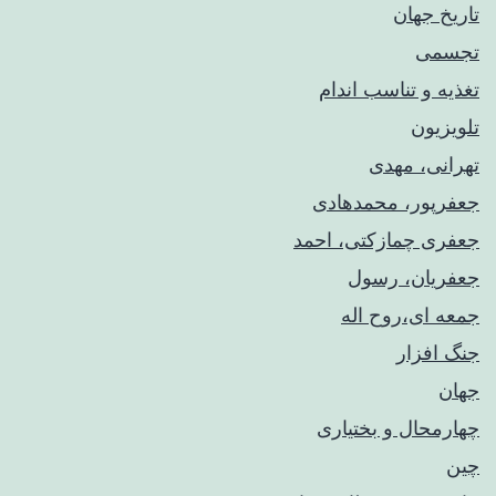
تاریخ جهان
تجسمی
تغذیه و تناسب اندام
تلویزیون
تهرانی، مهدی
جعفرپور، محمدهادی
جعفری چمازکتی، احمد
جعفریان، رسول
جمعه ای،روح اله
جنگ افزار
جهان
چهارمحال و بختیاری
چین