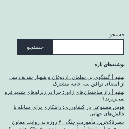
جستجو
جستجو
نوشته‌های تازه
ببینید | گفتگوی بن سلمان، اردوغان و شهباز شریف پس
از امضای توافق سه جانبه مشترک
ببینید | راز ساختمان‌های ژاپن؛ چرا در زلزله‌های شدید فرو
نمی‌ریزند؟
هوش مصنوعی در کشاورزی: راهکاری برای مقابله با
چالش‌های جهانی
خطرناک‌ترین مأموریت جنگ ۴۰ روزه به روایت معاون
نیروی هوایی ارتش/ مأموریت ویژه سوخو-۲۴ علیه مرکز