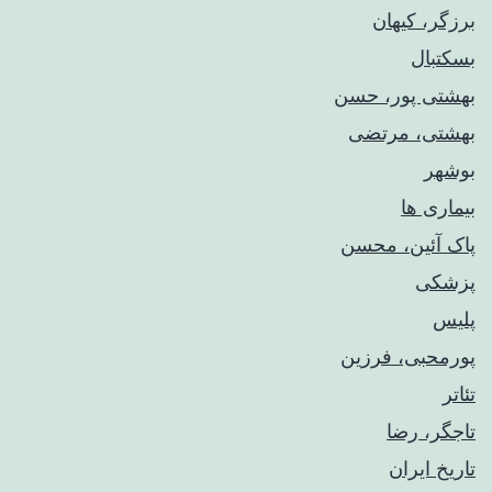
برزگر، کیهان
بسکتبال
بهشتی پور، حسن
بهشتی، مرتضی
بوشهر
بیماری ها
پاک آئین، محسن
پزشکی
پلیس
پورمحبی، فرزین
تئاتر
تاجگر، رضا
تاریخ ایران