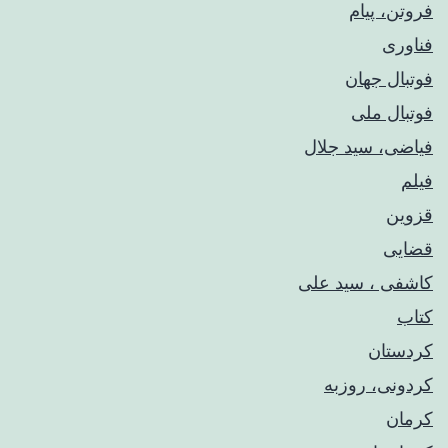
فروتن، پیام
فناوری
فوتبال جهان
فوتبال ملی
فیاضی، سید جلال
فیلم
قزوین
قضایی
کاشفی ، سید علی
کتاب
کردستان
کردونی، روزبه
کرمان