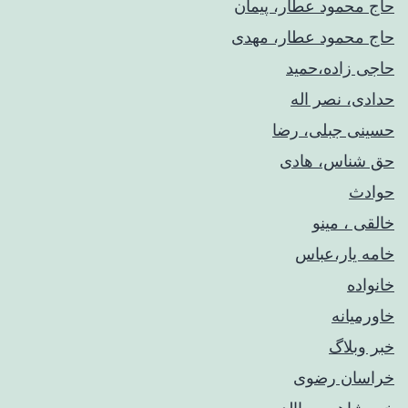
حاج محمود عطار، پیمان
حاج محمود عطار، مهدی
حاجی زاده،حمید
حدادی، نصر اله
حسینی جبلی، رضا
حق شناس، هادی
حوادث
خالقی ، مینو
خامه یار،عباس
خانواده
خاورمیانه
خبر وبلاگ
خراسان رضوی