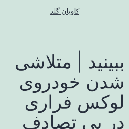
رش
کاویان گلد
ه
حتوا
ببینید | متلاشی
شدن خودروی
لوکس فراری
در پی تصادف