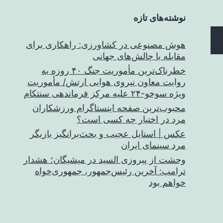
نوشته‌های تازه
هوش مصنوعی در کشاورزی: راهکاری برای
مقابله با چالش‌های جهانی
خطرناک‌ترین مأموریت جنگ ۴۰ روزه به
روایت معاون نیروی هوایی ارتش/ مأموریت
ویژه سوخو-۲۴ علیه مرکز فرماندهی سنتکام
محبوب‌ترین صفحه اینستاگرام ورزشکاران
مرد در اختیار چه کسی است؟
عکس | استایل عجیب و بحث‌برانگیز بازیگر
مرد سینمای ایران
وحشت از پیروزی السید در میشیگان؛ هشدار
ترامپ: آخرین رئیس‌جمهور، جمهوری‌خواه
خواهم بود