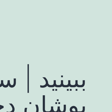
رش
ه
حتوا
ببینید | 
پوشان دخت