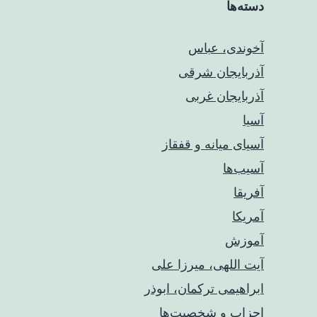
دسته‌ها
آخوندی، عباس
آذربایجان شرقی
آذربایجان غربی
آسیا
آسیای میانه و قفقاز
آسیب‌ها
آفریقا
آمریکا
آموزش
آیت اللهی، میرزا علی
ابراهیمی ترکمان، ابوذر
احزاب و شخصیت‌ها