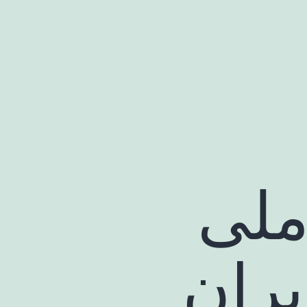
ملی
یران