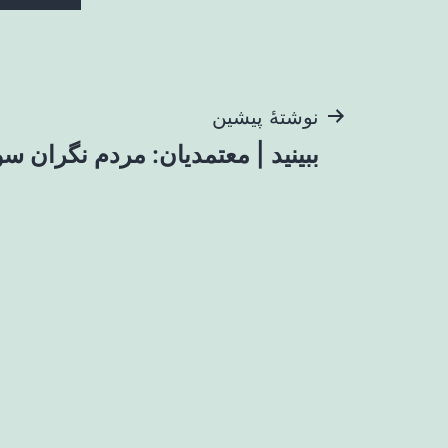
راهبری
نوشتهٔ پیشین
ببینید | معتمدیان: مردم نگران س
نوشته