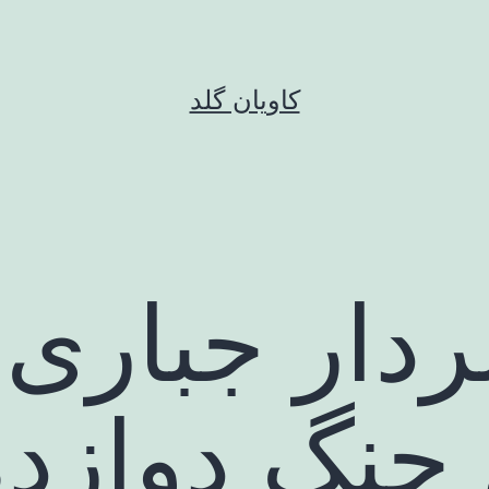
کاویان گلد
ردار جباری:
 جنگ دوازده