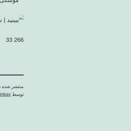
موشکی م
266 33
منتشر شده 
توسط
inkav