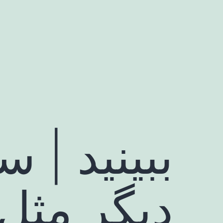
رش
ه
حتوا
ببینید | س
دیگر مثل