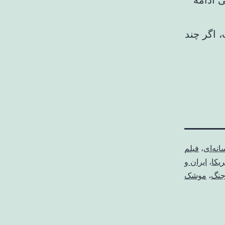
 ادامه
انه‌ای
،
فیلم
ریکا
،
ایران و
نگ
،
موشک