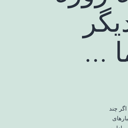
یگر
ا …
اگر چند
بارهای