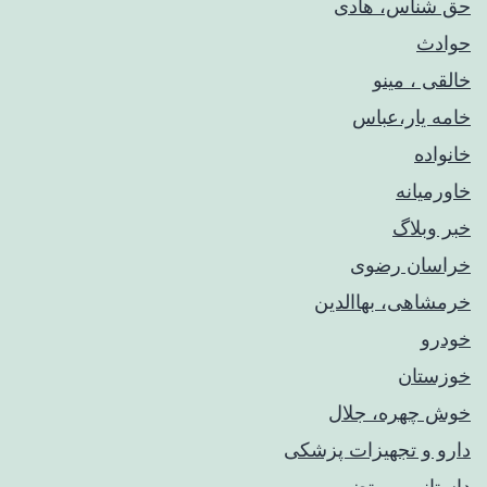
حق شناس، هادی
حوادث
خالقی ، مینو
خامه یار،عباس
خانواده
خاورمیانه
خبر وبلاگ
خراسان رضوی
خرمشاهی، بهاالدین
خودرو
خوزستان
خوش چهره، جلال
دارو و تجهیزات پزشکی
داستانی، مرتضی