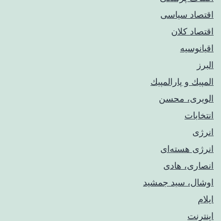
اقتصاد سیاسی
اقتصاد کلان
اقیانوسیه
البرز
المپيك و پارالمپيك
الویری، محسن
انتخابات
انرژی
انرژی هسته‌ای
انصاری، هادی
اوشال، سید جمشید
ایلام
اینترنت