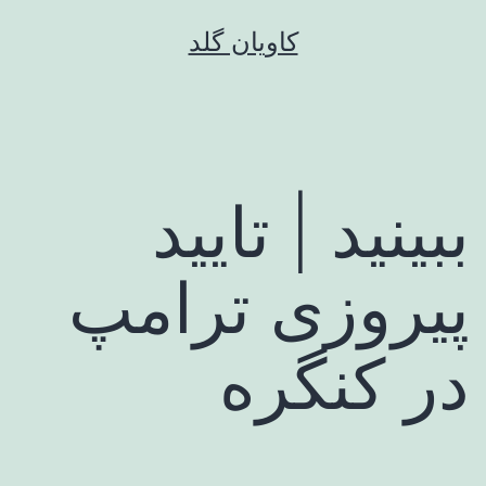
رش
کاویان گلد
ه
حتوا
ببینید | تایید
پیروزی ترامپ
در کنگره