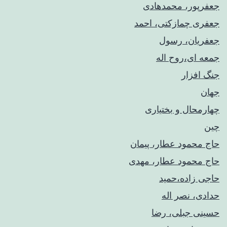
جعفرپور، محمدهادی
جعفری چمازکتی، احمد
جعفریان، رسول
جمعه ای،روح اله
جنگ افزار
جهان
چهارمحال و بختیاری
چین
حاج محمود عطار، پیمان
حاج محمود عطار، مهدی
حاجی زاده،حمید
حدادی، نصر اله
حسینی جبلی، رضا