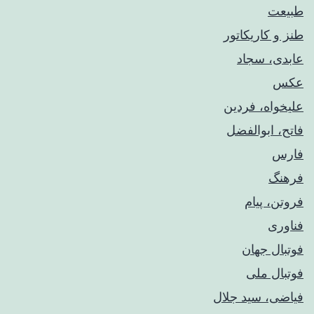
طبیعت
طنز و کاریکاتور
عابدی، سجاد
عکس
علیخواه، فردین
فاتح، ابوالفضل
فارس
فرهنگ
فروتن، پیام
فناوری
فوتبال جهان
فوتبال ملی
فیاضی، سید جلال