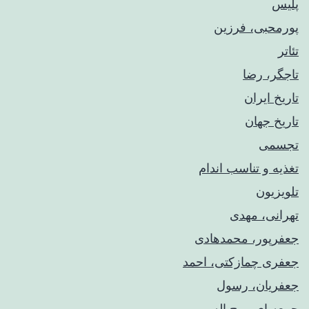
پلیس
پورمحبی، فرزین
تئاتر
تاجگر، رضا
تاریخ ایران
تاریخ جهان
تجسمی
تغذیه و تناسب اندام
تلویزیون
تهرانی، مهدی
جعفرپور، محمدهادی
جعفری چمازکتی، احمد
جعفریان، رسول
جمعه ای،روح اله