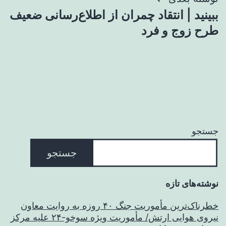
ببینید | انتقاد چمران از اطلاع‌رسانی ضعیف
طرح زوج و فرد
جستجو
جستجو
نوشته‌های تازه
خطرناک‌ترین مأموریت جنگ ۴۰ روزه به روایت معاون
نیروی هوایی ارتش/ مأموریت ویژه سوخو-۲۴ علیه مرکز