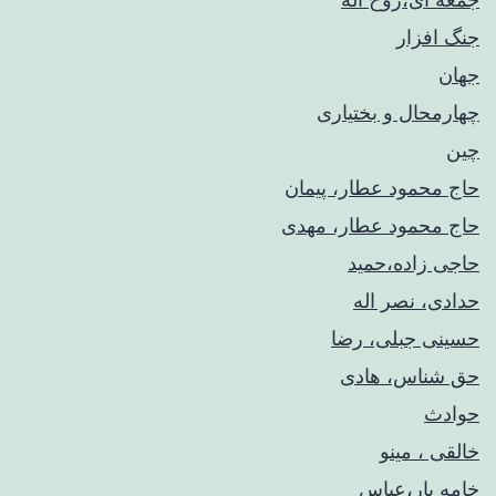
جنگ افزار
جهان
چهارمحال و بختیاری
چین
حاج محمود عطار، پیمان
حاج محمود عطار، مهدی
حاجی زاده،حمید
حدادی، نصر اله
حسینی جبلی، رضا
حق شناس، هادی
حوادث
خالقی ، مینو
خامه یار،عباس