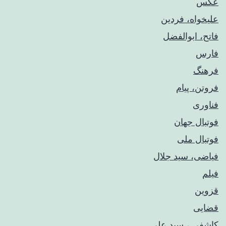
عکس
علیخواه، فردین
فاتح، ابوالفضل
فارس
فرهنگ
فروتن، پیام
فناوری
فوتبال جهان
فوتبال ملی
فیاضی، سید جلال
فیلم
قزوین
قضایی
کاشفی ، سید علی