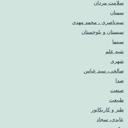
سلامت مردان
سمنان
سیدناصری ، محمد مهدی
سیستان و بلوچستان
سینما
شبه علم
شهری
صالحی، سید عباس
صدا
صنعت
طبیعت
طنز و کاریکاتور
عابدی، سجاد