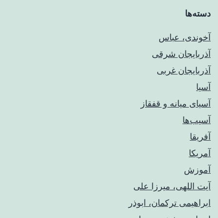
دسته‌ها
آخوندی، عباس
آذربایجان شرقی
آذربایجان غربی
آسیا
آسیای میانه و قفقاز
آسیب‌ها
آفریقا
آمریکا
آموزش
آیت اللهی، میرزا علی
ابراهیمی ترکمان، ابوذر