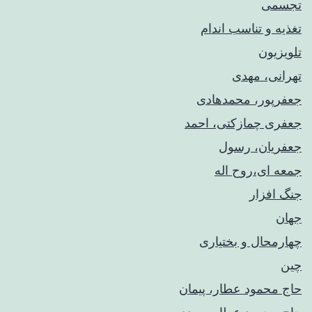
تجسمی
تغذیه و تناسب اندام
تلویزیون
تهرانی، مهدی
جعفرپور، محمدهادی
جعفری چمازکتی، احمد
جعفریان، رسول
جمعه ای،روح اله
جنگ افزار
جهان
چهارمحال و بختیاری
چین
حاج محمود عطار، پیمان