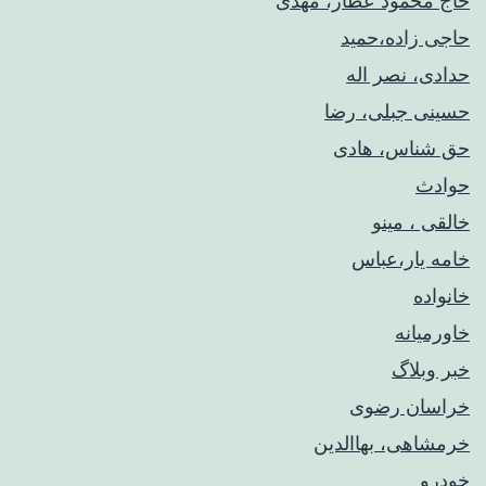
حاج محمود عطار، مهدی
حاجی زاده،حمید
حدادی، نصر اله
حسینی جبلی، رضا
حق شناس، هادی
حوادث
خالقی ، مینو
خامه یار،عباس
خانواده
خاورمیانه
خبر وبلاگ
خراسان رضوی
خرمشاهی، بهاالدین
خودرو