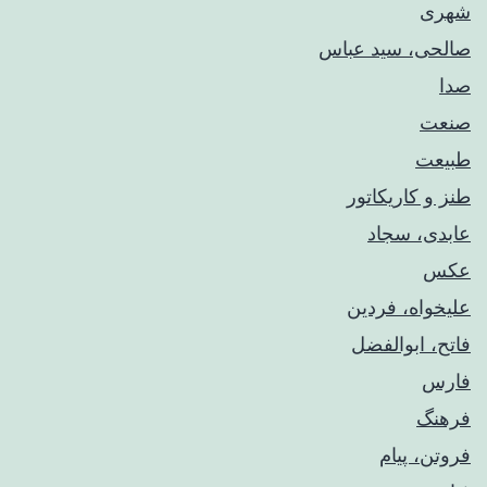
شهری
صالحی، سید عباس
صدا
صنعت
طبیعت
طنز و کاریکاتور
عابدی، سجاد
عکس
علیخواه، فردین
فاتح، ابوالفضل
فارس
فرهنگ
فروتن، پیام