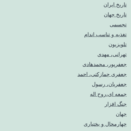
تاریخ ایران
تاریخ جهان
تجسمی
تغذیه و تناسب اندام
تلویزیون
تهرانی، مهدی
جعفرپور، محمدهادی
جعفری چمازکتی، احمد
جعفریان، رسول
جمعه ای،روح اله
جنگ افزار
جهان
چهارمحال و بختیاری