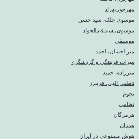
مهرجو، بهراد
موسوی چلک، سید حسن
موسوی، سیدعبدالجواد
موسیقی
میر احسان، احمد
میراث فرهنگی و گردشگری
میرزاده، حمید
ناطقی الهی، فریبرز
نجوم
نظامی
هرمزگان
همدان
هوش مصنوعی در ایران