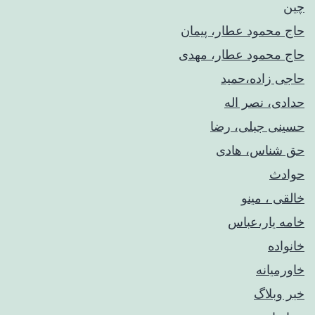
چین
حاج محمود عطار، پیمان
حاج محمود عطار، مهدی
حاجی زاده،حمید
حدادی، نصر اله
حسینی جبلی، رضا
حق شناس، هادی
حوادث
خالقی ، مینو
خامه یار،عباس
خانواده
خاورمیانه
خبر وبلاگ