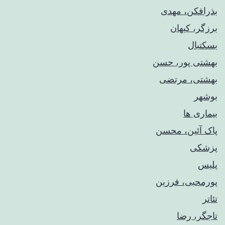
بذرافکن، مهدی
برزگر، کیهان
بسکتبال
بهشتی پور، حسن
بهشتی، مرتضی
بوشهر
بیماری ها
پاک آئین، محسن
پزشکی
پلیس
پورمحبی، فرزین
تئاتر
تاجگر، رضا