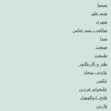
سینما
شبه علم
شهری
صالحی، سید عباس
صدا
صنعت
طبیعت
طنز و کاریکاتور
عابدی، سجاد
عکس
علیخواه، فردین
فاتح، ابوالفضل
فارس