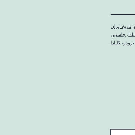
،
تاریخ ایران
ادا
،
جاستین
ترودو
،
کانادا