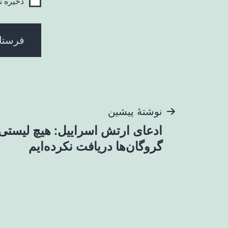
ذخیره ن
راهبری
نوشتهٔ پیشین
ادعای ارتش اسراییل: هیچ لیستی
نوشته
گروگان‌ها دریافت نکرده‌ایم