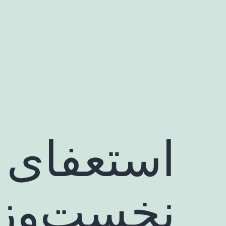
رش
ه
حتوا
استعفای 
نخست‌وزی