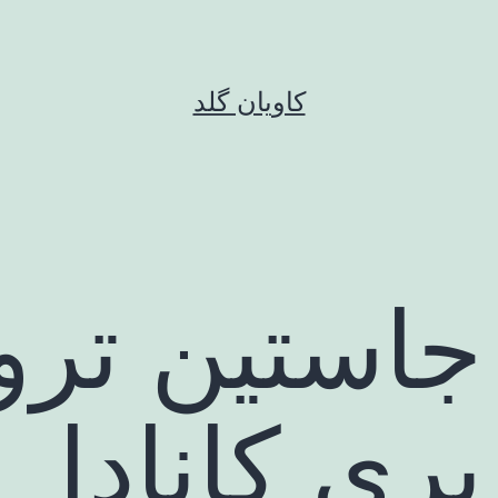
کاویان گلد
جاستین ترود
ری کانادا