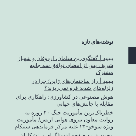
نوشته‌های تازه
ببینید | گفتگوی بن سلمان، اردوغان و شهباز
شریف پس از امضای توافق سه جانبه
مشترک
ببینید | راز ساختمان‌های ژاپن؛ چرا در
زلزله‌های شدید فرو نمی‌ریزند؟
هوش مصنوعی در کشاورزی: راهکاری برای
مقابله با چالش‌های جهانی
خطرناک‌ترین مأموریت جنگ ۴۰ روزه به
روایت معاون نیروی هوایی ارتش/ مأموریت
ویژه سوخو-۲۴ علیه مرکز فرماندهی سنتکام
محبوب‌ترین صفحه اینستاگرام ورزشکاران