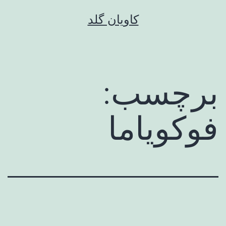
رش
کاویان گلد
ه
حتوا
برچسب:
فوکویاما