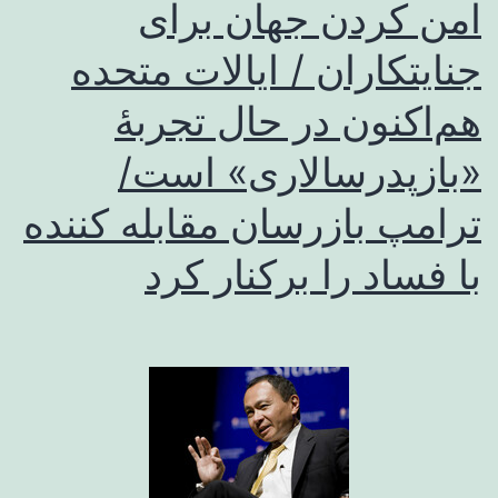
امن کردن جهان برای
جنایتکاران / ایالات متحده
هم‌اکنون در حال تجربهٔ
«بازپدرسالاری» است/
ترامپ بازرسان مقابله کننده
با فساد را برکنار کرد