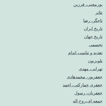
پورمحبی، فرزین
تئاتر
تاجگر، رضا
تاریخ ایران
تاریخ جهان
تجسمی
تغذیه و تناسب اندام
تلویزیون
تهرانی، مهدی
جعفرپور، محمدهادی
جعفری چمازکتی، احمد
جعفریان، رسول
جمعه ای،روح اله