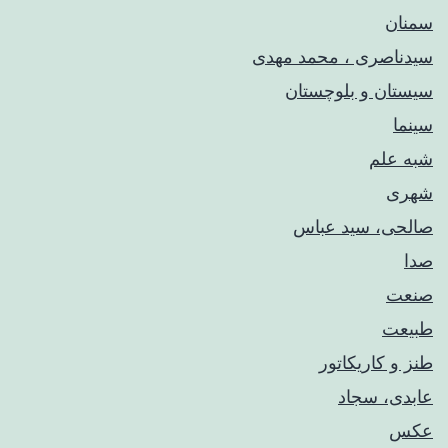
سمنان
سیدناصری ، محمد مهدی
سیستان و بلوچستان
سینما
شبه علم
شهری
صالحی، سید عباس
صدا
صنعت
طبیعت
طنز و کاریکاتور
عابدی، سجاد
عکس