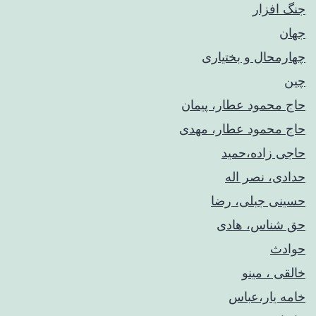
جنگ افزار
جهان
چهارمحال و بختیاری
چین
حاج محمود عطار، پیمان
حاج محمود عطار، مهدی
حاجی زاده،حمید
حدادی، نصر اله
حسینی جبلی، رضا
حق شناس، هادی
حوادث
خالقی ، مینو
خامه یار،عباس