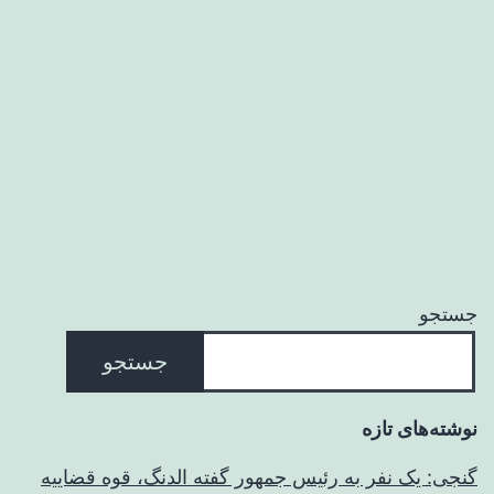
ایالات
متحده
هم‌اکنون
در
حال
تجربهٔ
«بازپدرسالاری»
است/
ترامپ
جستجو
بازرسان
جستجو
مقابله
کننده
نوشته‌های تازه
با
گنجی: یک نفر به رئیس جمهور گفته الدنگ، قوه قضاییه