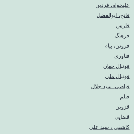
علیخواه، فردین
فاتح، ابوالفضل
فارس
فرهنگ
فروتن، پیام
فناوری
فوتبال جهان
فوتبال ملی
فیاضی، سید جلال
فیلم
قزوین
قضایی
کاشفی ، سید علی