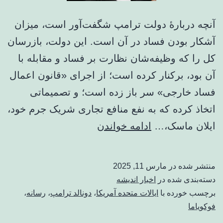
آنچه دربارهٔ دولت ترامپ شگفت‌آور است، میزان
آشکار بودن فساد در آن است. این دولت، بازرسان
کل را که وظیفه‌شان نظارت بر فساد و مقابله با
آن بود، برکنار کرده است؛ از اجرای «قانون اعمال
فساد خارجی» سر باز زده است؛ و تصمیماتی
اتخاذ کرده که به نفع منافع تجاری شریک جرم خود،
امن
ایلان ماسک،…
ادامه خواندن
کردن
جهان
منتشر شده در
مارس 11, 2025
برای
دسته‌بندی شده در
اخبار اندیشه
جنایتکاران
برچسب خورده با
ایالات متحده آمریکا
،
دونالد ترامپ
،
رسانه
،
فوکویاما
/