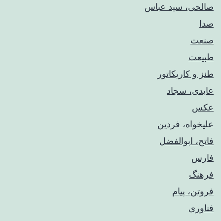
صالحی، سید عباس
صدا
صنعت
طبیعت
طنز و کاریکاتور
عابدی، سجاد
عکس
علیخواه، فردین
فاتح، ابوالفضل
فارس
فرهنگ
فروتن، پیام
فناوری