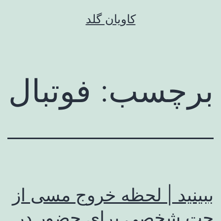
رش
کاویان گلد
ه
حتوا
برچسب:
فوتبال
ببینید | لحظه خروج مسی از
جت شخصی برای حضور در