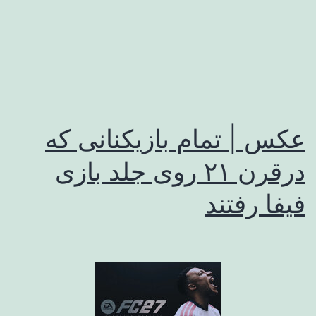
عکس | تمام بازیکنانی که
درقرن ۲۱ روی جلد بازی
فیفا رفتند