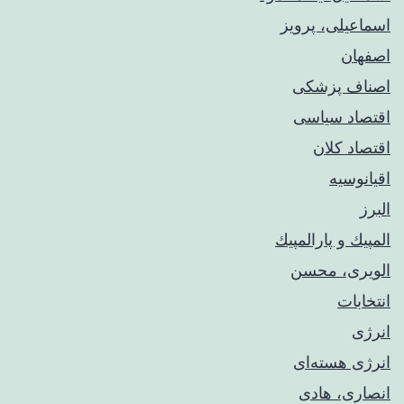
اسماعیلی، پرویز
اصفهان
اصناف پزشکی
اقتصاد سیاسی
اقتصاد کلان
اقیانوسیه
البرز
المپيك و پارالمپيك
الویری، محسن
انتخابات
انرژی
انرژی هسته‌ای
انصاری، هادی