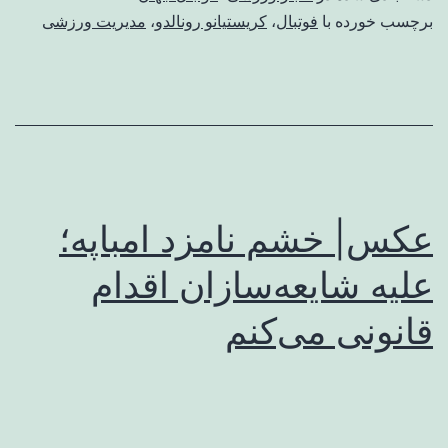
برچسب خورده با
فوتبال
،
کریستیانو رونالدو
،
مدیریت ورزشی
عکس| خشم نامزد امباپه؛
علیه شایعه‌سازان اقدام
قانونی می‌کنم