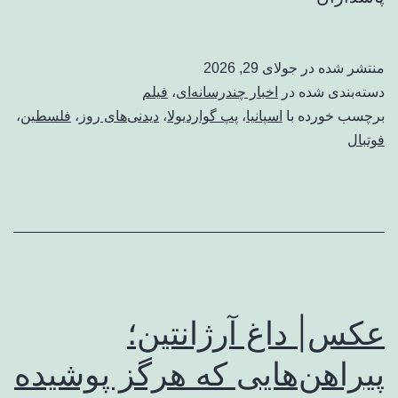
منتشر شده در
جولای 29, 2026
دسته‌بندی شده در
اخبار چندرسانه‌ای
،
فیلم
برچسب خورده با
اسپانیا
،
پپ گواردیولا
،
دیدنی‌های روز
،
فلسطین
،
فوتبال
عکس| داغ آرژانتین؛
پیراهن‌هایی که هرگز پوشیده