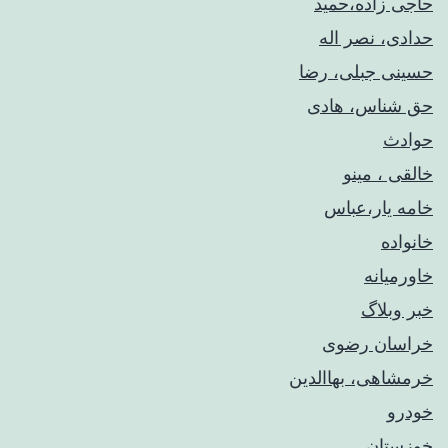
حاجی زاده،حمید
حدادی، نصر اله
حسینی جبلی، رضا
حق شناس، هادی
حوادث
خالقی ، مینو
خامه یار،عباس
خانواده
خاورمیانه
خبر وبلاگ
خراسان رضوی
خرمشاهی، بهاالدین
خودرو
خوزستان