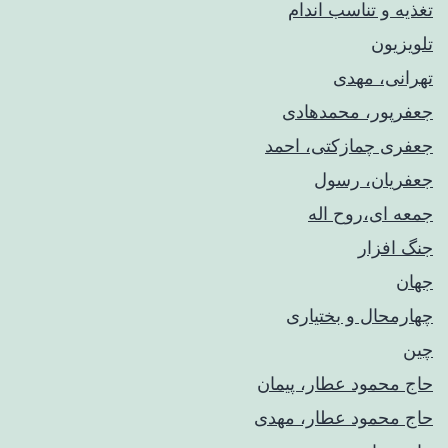
تغذیه و تناسب اندام
تلویزیون
تهرانی، مهدی
جعفرپور، محمدهادی
جعفری چمازکتی، احمد
جعفریان، رسول
جمعه ای،روح اله
جنگ افزار
جهان
چهارمحال و بختیاری
چین
حاج محمود عطار، پیمان
حاج محمود عطار، مهدی