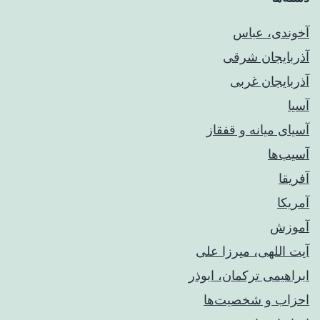
آخوندی، عباس
آذربایجان شرقی
آذربایجان غربی
آسیا
آسیای میانه و قفقاز
آسیب‌ها
آفریقا
آمریکا
آموزش
آیت اللهی، میرزا علی
ابراهیمی ترکمان، ابوذر
احزاب و شخصیت‌ها