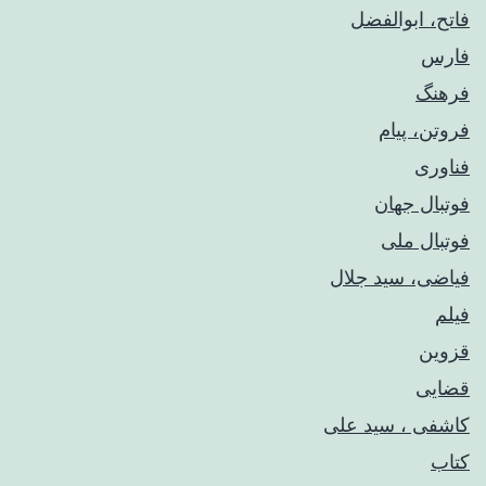
فاتح، ابوالفضل
فارس
فرهنگ
فروتن، پیام
فناوری
فوتبال جهان
فوتبال ملی
فیاضی، سید جلال
فیلم
قزوین
قضایی
کاشفی ، سید علی
کتاب