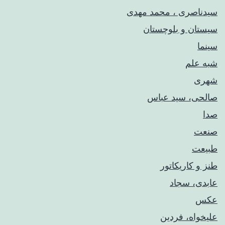
سیدناصری ، محمد مهدی
سیستان و بلوچستان
سینما
شبه علم
شهری
صالحی، سید عباس
صدا
صنعت
طبیعت
طنز و کاریکاتور
عابدی، سجاد
عکس
علیخواه، فردین