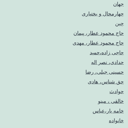
جهان
چهارمحال و بختیاری
چین
حاج محمود عطار، پیمان
حاج محمود عطار، مهدی
حاجی زاده،حمید
حدادی، نصر اله
حسینی جبلی، رضا
حق شناس، هادی
حوادث
خالقی ، مینو
خامه یار،عباس
خانواده