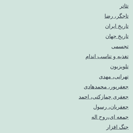
تئاتر
تاجگر، رضا
تاریخ ایران
تاریخ جهان
تجسمی
تغذیه و تناسب اندام
تلویزیون
تهرانی، مهدی
جعفرپور، محمدهادی
جعفری چمازکتی، احمد
جعفریان، رسول
جمعه ای،روح اله
جنگ افزار