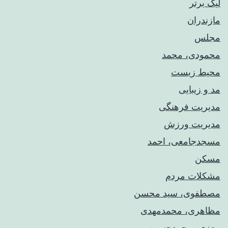
لیگ برتر
مازندران
مجلس
محمودی، محمد
محیط زیست
مد و زیبایی
مدیریت فرهنگی
مدیریت ورزش
مسجدجامعی، احمد
مسکن
مشکلات مردم
مصطفوی، سید محسن
مظاهری، محمدمهدی
معزی، محمدحسین