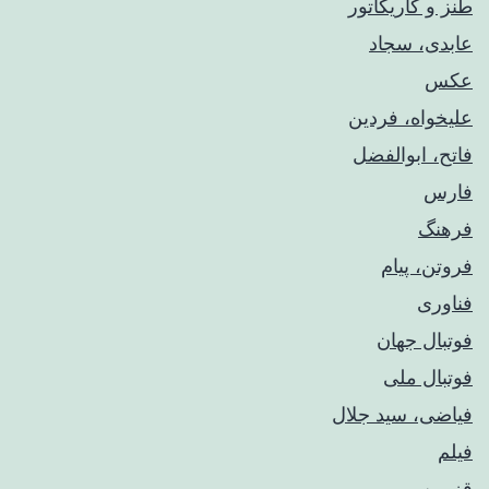
طنز و کاریکاتور
عابدی، سجاد
عکس
علیخواه، فردین
فاتح، ابوالفضل
فارس
فرهنگ
فروتن، پیام
فناوری
فوتبال جهان
فوتبال ملی
فیاضی، سید جلال
فیلم
قزوین