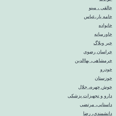
خالقی ، مینو
خامه یار،عباس
خانواده
خاورمیانه
خبر وبلاگ
خراسان رضوی
خرمشاهی، بهاالدین
خودرو
خوزستان
خوش چهره، جلال
دارو و تجهیزات پزشکی
داستانی، مرتضی
دانشمندی، رضا