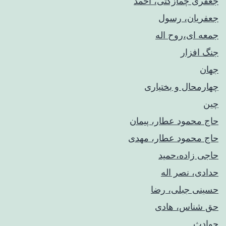
جعفری چمازکتی، احمد
جعفریان، رسول
جمعه ای،روح اله
جنگ افزار
جهان
چهارمحال و بختیاری
چین
حاج محمود عطار، پیمان
حاج محمود عطار، مهدی
حاجی زاده،حمید
حدادی، نصر اله
حسینی جبلی، رضا
حق شناس، هادی
حوادث