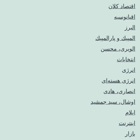
اقتصاد کلان
اقیانوسیه
البرز
المپيك و پارالمپيك
الویری، محسن
انتخابات
انرژی
انرژی هسته‌ای
انصاری، هادی
اوشال، سید جمشید
ایلام
اینترنت
بازار